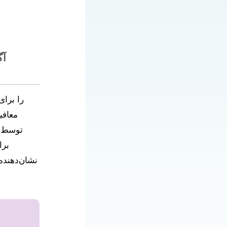
۲۴ 
معافی
توسط ای
برا
نشان‌دهنده