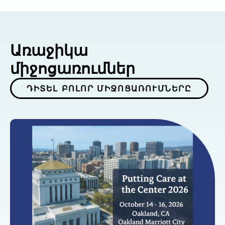
Առաջիկա
միջոցառումներ
ԴԻՏԵԼ ԲՈԼՈՐ ՄԻՋՈՑԱՌՈՒՄՆԵՐԸ