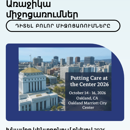
Առաջիկա
միջոցառումներ
ԴԻՏԵԼ ԲՈԼՈՐ ՄԻՋՈՑԱՌՈՒՄՆԵՐԸ