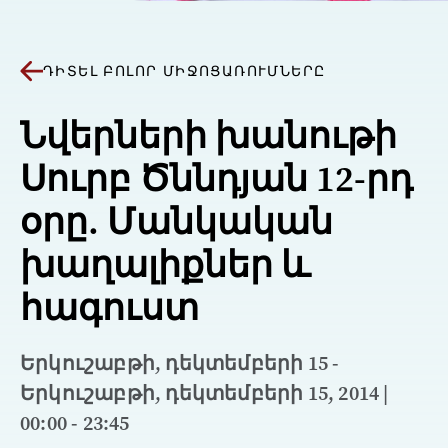
ԴԻՏԵԼ ԲՈԼՈՐ ՄԻՋՈՑԱՌՈՒՄՆԵՐԸ
Նվերների խանութի
Սուրբ Ծննդյան 12-րդ
օրը. Մանկական
խաղալիքներ և
հագուստ
Երկուշաբթի, դեկտեմբերի 15 -
Երկուշաբթի, դեկտեմբերի 15, 2014 |
00:00 - 23:45