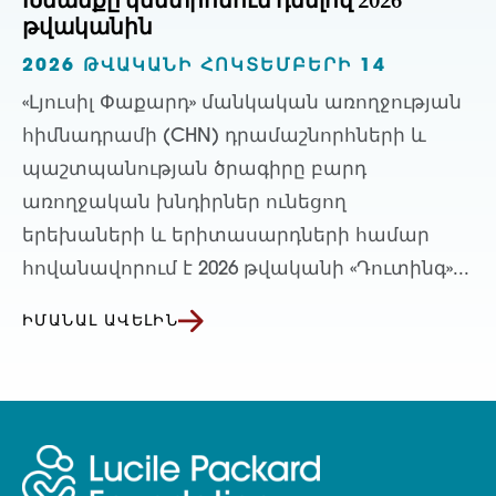
Խնամքը կենտրոնում դնելով 2026
թվականին
2026 ԹՎԱԿԱՆԻ ՀՈԿՏԵՄԲԵՐԻ 14
«Լյուսիլ Փաքարդ» մանկական առողջության
հիմնադրամի (CHN) դրամաշնորհների և
պաշտպանության ծրագիրը բարդ
առողջական խնդիրներ ունեցող
երեխաների և երիտասարդների համար
հովանավորում է 2026 թվականի «Դուտինգ»...
ԻՄԱՆԱԼ ԱՎԵԼԻՆ