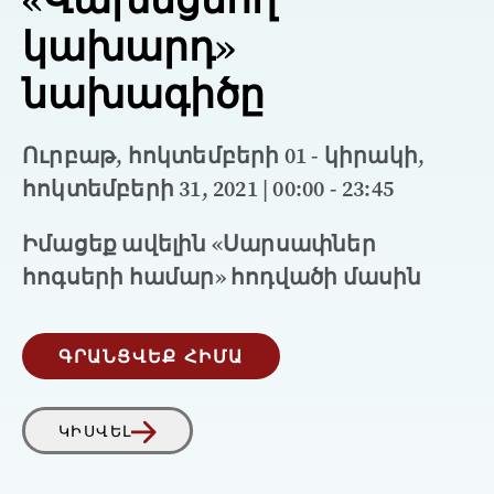
կախարդ»
նախագիծը
Ուրբաթ, հոկտեմբերի 01 - կիրակի,
հոկտեմբերի 31, 2021 | 00:00 - 23:45
Իմացեք ավելին «Սարսափներ
հոգսերի համար» հոդվածի մասին
ԳՐԱՆՑՎԵՔ ՀԻՄԱ
ԿԻՍՎԵԼ