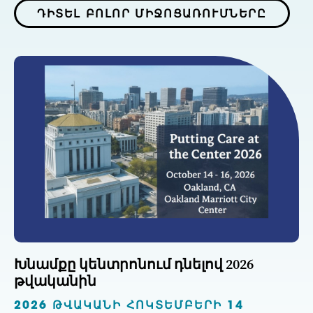
ԴԻՏԵԼ ԲՈԼՈՐ ՄԻՋՈՑԱՌՈՒՄՆԵՐԸ
Խնամքը կենտրոնում դնելով 2026
թվականին
2026 ԹՎԱԿԱՆԻ ՀՈԿՏԵՄԲԵՐԻ 14