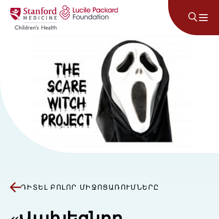
Անցնել բովանդակությանը
ԴԻՏԵԼ ԲՈԼՈՐ ՄԻՋՈՑԱՌՈՒՄՆԵՐԸ
«Վախեցնող