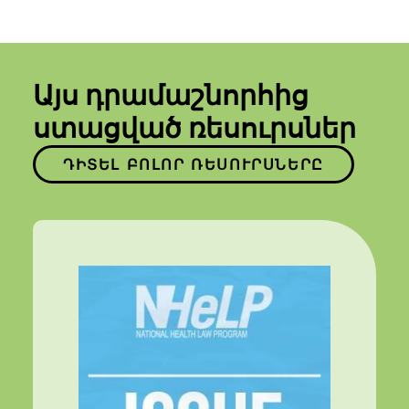
Այս դրամաշնորհից
ստացված ռեսուրսներ
ԴԻՏԵԼ ԲՈԼՈՐ ՌԵՍՈՒՐՍՆԵՐԸ