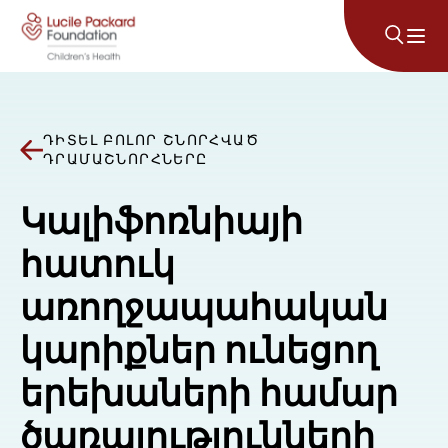
Անցնել բովանդակությանը
ԴԻՏԵԼ ԲՈԼՈՐ ՇՆՈՐՀՎԱԾ
ԴՐԱՄԱՇՆՈՐՀՆԵՐԸ
Կալիֆոռնիայի
հատուկ
առողջապահական
կարիքներ ունեցող
երեխաների համար
ծառայությունների