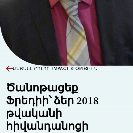
ԱՆՑՆԵԼ ԲՈԼՈՐ IMPACT STORIES-ԻՆ
Ծանոթացեք
Ֆրեդիի՝ ձեր 2018
թվականի
հիվանդանոցի