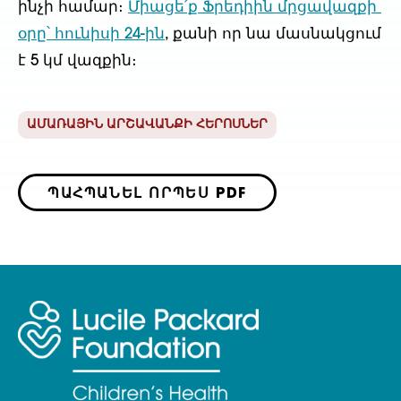
ինչի համար։ 
Միացե՛ք Ֆրեդիին մրցավազքի 
օրը՝ հունիսի 24-ին
, քանի որ նա մասնակցում 
է 5 կմ վազքին։
ԱՄԱՌԱՅԻՆ ԱՐՇԱՎԱՆՔԻ ՀԵՐՈՍՆԵՐ
ՊԱՀՊԱՆԵԼ ՈՐՊԵՍ PDF