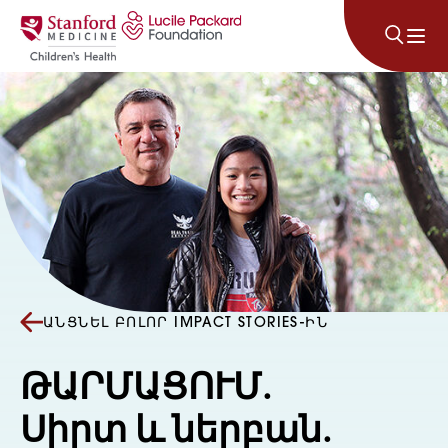
Անցնել բովանդակությանը
ԱՆՑՆԵԼ ԲՈԼՈՐ IMPACT STORIES-ԻՆ
ԹԱՐՄԱՑՈՒՄ.
Սիրտ և ներբան.