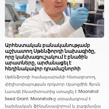
Արհեստական բանականությամբ
աշխատող Սթենֆորդի նախագիծը,
որը կանխագուշակում է բնածին
արատները, արժանացել է
հեղինակավոր դրամաշնորհի
Սթենֆորդի համալսարանի հետազոտող,
փիլիսոփայության դոկտոր Սյաոցժիե Ցյուն
Լաուդե ինստիտուտից ստացել է Moonshot
Seed Grant: Moonshots-ը տրամադրում է
նախնական ֆինանսավորում և բազմամյա