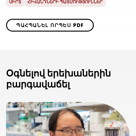
ՍԻՐՏ
ՀԻՎԱՆԴՆԵՐԻ ՊԱՏՄՈՒԹՅՈՒՆՆԵՐ
ՊԱՀՊԱՆԵԼ ՈՐՊԵՍ PDF
Օգնելով երեխաներին
բարգավաճել