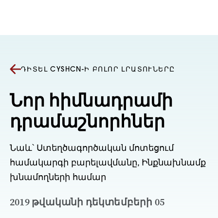
Անցնել բովանդակությանը
ԴԻՏԵԼ CYSHCN-Ի ԲՈԼՈՐ ԼՐԱՏՈՒՆԵՐԸ
Նոր հիմնադրամի
դրամաշնորհներ
Նաև՝ Ստեղծագործական մոտեցում
համակարգի բարելավմանը, Ինքնախնամք
խնամողների համար
2019 թվականի դեկտեմբերի 05