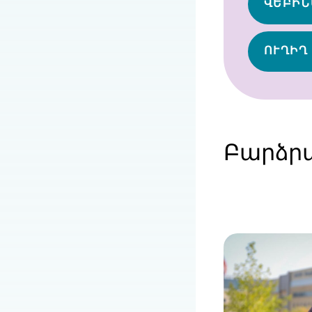
ՎԵԲԻՆ
ՈՒՂԻՂ
Բարձր