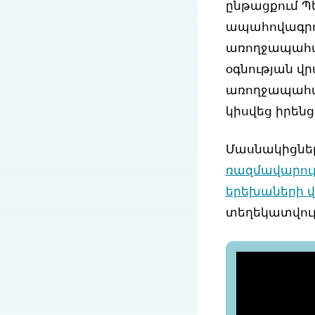
ընթացքում Պ
ապահովագրու
առողջապահա
օգնության վ
առողջապահա
կիսվեց իրենց
Մասնակիցնե
ռազմավարութ
երեխաների վ
տեղեկատվութ