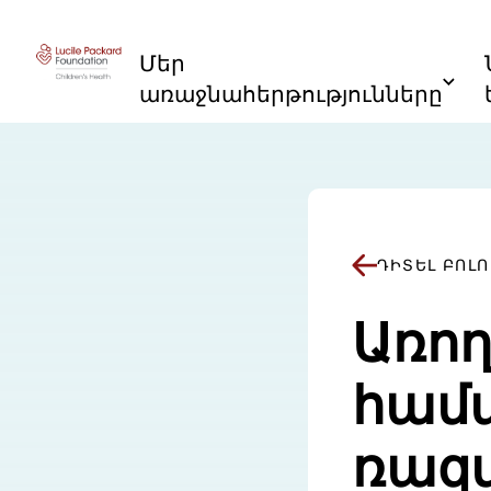
Անցնել բովանդակությանը
Մեր
առաջնահերթությունները
ԴԻՏԵԼ ԲՈԼ
Առո
համ
ռազմ