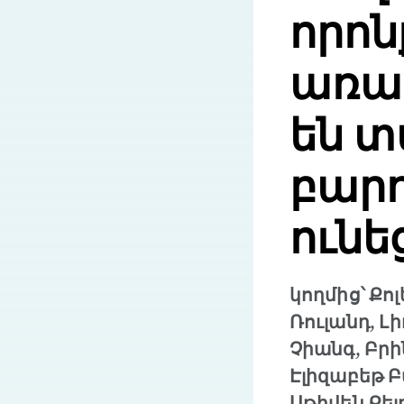
որոն
առաջ
են տ
բարդ
ունե
կողմից՝ Քոլ
Ռուլանդ, Լ
Չիանգ, Բրի
Էլիզաբեթ 
Սթիվեն Քեյ