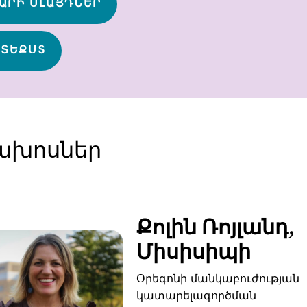
ԱՐԻ ՍԼԱՅԴՆԵՐ
 ՏԵՔՍՏ
ախոսներ
Քոլին Ռոյլանդ,
Միսիսիպի
Օրեգոնի մանկաբուժության
կատարելագործման