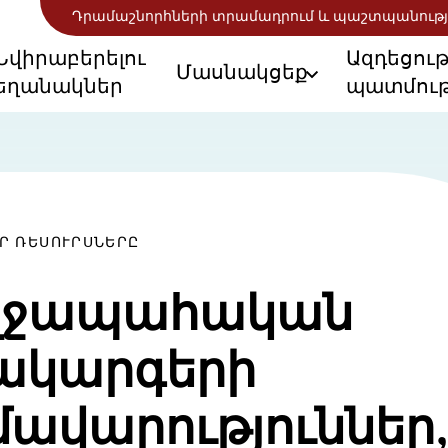
Դրամաշնորհների տրամադրում և պաշտպանությ
Նվիրաբերելու
Ազդեցու
Մասնակցեք
եղանակներ
պատմութ
ՈՐ ՌԵՍՈՒՐՍՆԵՐԸ
ղջապահական
ակարգերի
ավարություններ