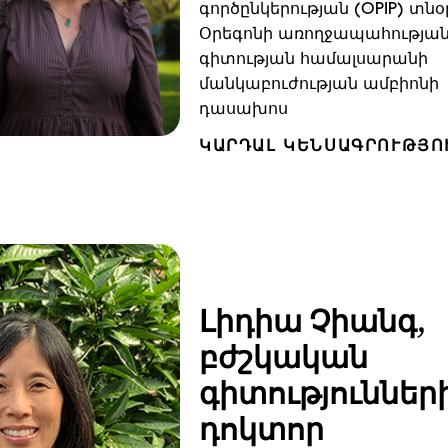
գործընկերության (OPIP) տնօ
Օրեգոնի առողջապահության
գիտության համալսարանի
մանկաբուժության ամբիոնի
դասախոս
ԿԱՐԴԱԼ ԿԵՆՍԱԳՐՈՒԹՅՈ
Լիդիա Չիանգ,
բժշկական
գիտություններ
դոկտոր