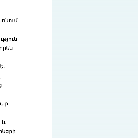
առնում
թյուն
որեն
պես
լ
ց
մար
 և
իների