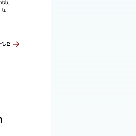
րեն,
 և
ՒՆԸ
ի