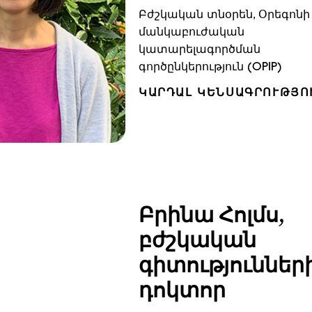
Բժշկական տնօրեն, Օրեգոնի
մանկաբուժական
կատարելագործման
գործընկերություն (OPIP)
ԿԱՐԴԱԼ ԿԵՆՍԱԳՐՈՒԹՅՈ
Բրինա Հոլմս,
բժշկական
գիտություններ
դոկտոր