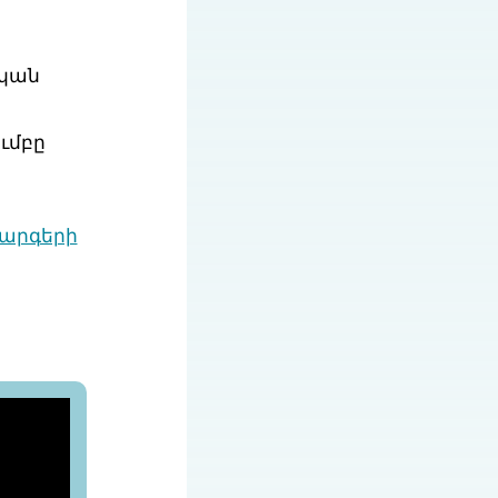
կան
ւմբը
արգերի