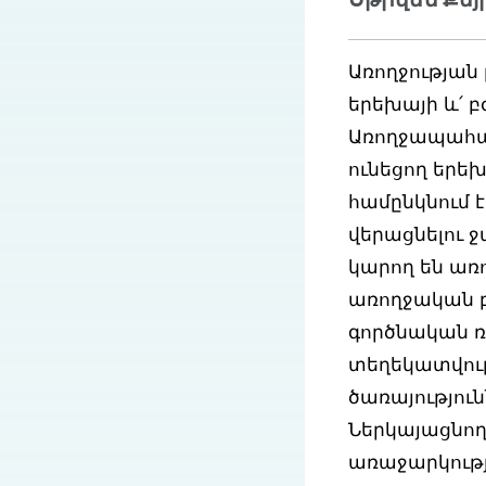
Առողջության 
երեխայի և՛ բ
Առողջապահա
ունեցող երե
համընկնում
վերացնելու ջ
կարող են ա
առողջական բ
գործնական ռ
տեղեկատվութ
ծառայություն
Ներկայացնող
առաջարկությո