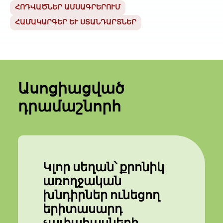
ՀՈԴՎԱԾՆԵՐ ԱՄՍԱԳՐԵՐՈՒՄ
ՀԱՄԱԿԱՐԳԵՐ ԵՒ ՍՏԱՆԴԱՐՏՆԵՐ
Ասոցիացված
դրամաշնորհ
Կլոր սեղան՝ քրոնիկ
առողջական
խնդիրներ ունեցող
երիտասարդ
չափահասների