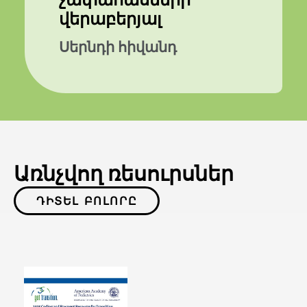
վերաբերյալ
Սերնդի հիվանդ
Առնչվող ռեսուրսներ
ԴԻՏԵԼ ԲՈԼՈՐԸ