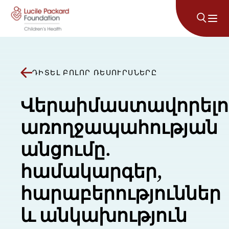
Անցնել բովանդակությանը
ԴԻՏԵԼ ԲՈԼՈՐ ՌԵՍՈՒՐՍՆԵՐԸ
Վերաիմաստավորելո
առողջապահության
անցումը.
համակարգեր,
հարաբերություններ
և անկախություն