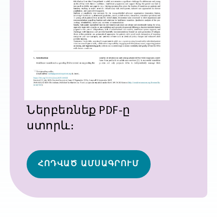
Ներբեռնեք PDF-ը
ստորև։
ՀՈԴՎԱԾ ԱՄՍԱԳՐՈՒՄ