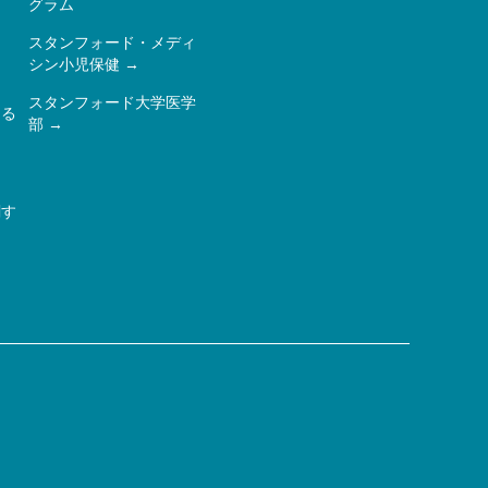
ー
グラム
スタンフォード・メディ
シン小児保健
スタンフォード大学医学
ある
部
関す