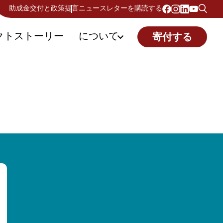
助成金交付と政策提言
ニュースレターを購読する
クトストーリー
について
寄付する