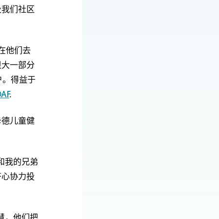
及我们社区
便在他们去
很大一部分
户。得益于
AF
.
卡德儿童健
和我的兄弟
齐心协力投
慧，他们把