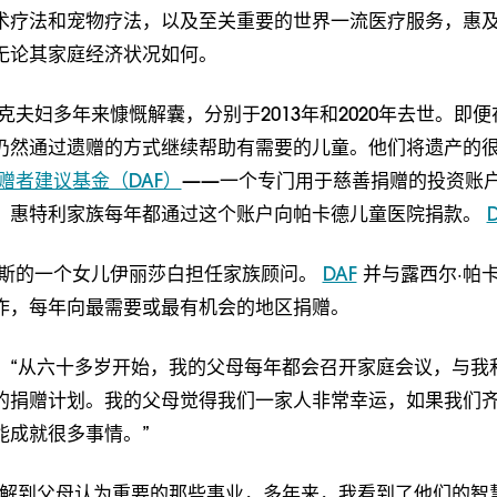
术疗法和宠物疗法，以及至关重要的世界一流医疗服务，惠
无论其家庭经济状况如何。
克夫妇多年来慷慨解囊，分别于2013年和2020年去世。即
仍然通过遗赠的方式继续帮助有需要的儿童。他们将遗产的
赠者建议基金（DAF）
——一个专门用于慈善捐赠的投资账
，惠特利家族每年都通过这个账户向帕卡德儿童医院捐款。
D
伊斯的一个女儿伊丽莎白担任家族顾问。
DAF
并与露西尔·帕
作，每年向最需要或最有机会的地区捐赠。
：“从六十多岁开始，我的父母每年都会召开家庭会议，与我
的捐赠计划。我的父母觉得我们一家人非常幸运，如果我们
能成就很多事情。”
了解到父母认为重要的那些事业，多年来，我看到了他们的智