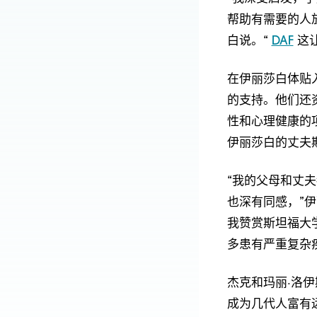
帮助有需要的人
白说。“
DAF
这
在伊丽莎白体贴
的支持。他们还
性和心理健康的
伊丽莎白的丈夫
“我的父母和丈
也深有同感，”
我赞赏斯坦福大
多患有严重复杂
杰克和玛丽·洛
成为几代人富有