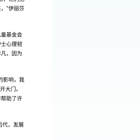
，”伊丽莎
儿童基金会
护士心理韧
非凡，因为
的影响，我
敞开大门。
作帮助了许
后代，发展