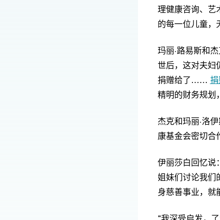
理健康咨询、艺
的每一位儿童，
玛丽·路易斯和杰
世后，这对夫妇
捐赠给了……
捐
精明的财务规划
杰克和玛丽·洛
康基金会密切合
伊丽莎白回忆说
姐妹们讨论我们
身慈善事业，就
“我深受启发，