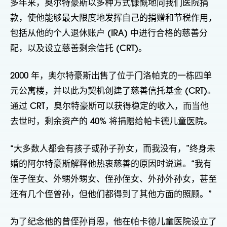
多年来，奥尔特豪斯以多种方式慷慨地向我们医院捐
款，使他能够最大限度地发挥自己的捐赠和节税作用，
包括从他的个人退休账户 (IRA) 中进行合格的慈善分
配，以及设立慈善剩余信托 (CRT)。
2000 年，奥尔特豪斯出售了位于门洛帕克的一栋四单
元公寓楼，并以此为契机创建了慈善信托基金 (CRT)。
通过 CRT，奥尔特豪斯可以获得稳定的收入，而当他
去世时，剩余资产的 40% 将捐赠给帕卡德儿童医院。
“大多数人都会有孩子或孙子孙女，而我没有，”终身未
婚的阿尔特豪斯解释他热衷慈善的原因时说道。“我有
侄子侄女、外甥外甥女、侄孙侄女、外孙外孙女，甚至
还有几个侄曾孙，但他们都得到了其他方面的照顾。”
为了纪念他的曾侄孙肖恩，他在帕卡德儿童医院设立了