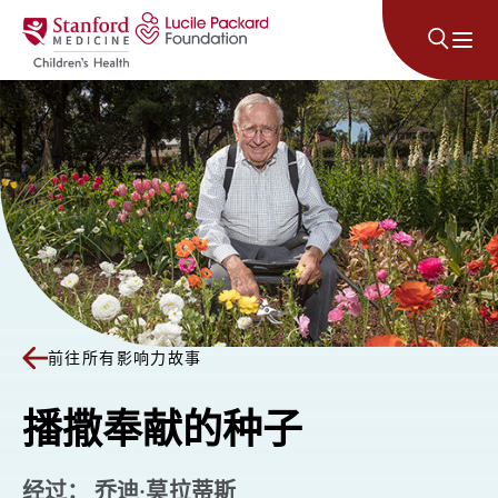
跳至内容
前往所有影响力故事
播撒奉献的种子
经过： 乔迪·莫拉蒂斯