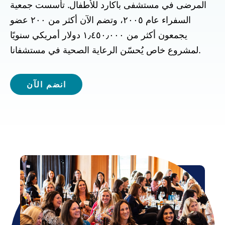
المرضى في مستشفى باكارد للأطفال. تأسست جمعية
السفراء عام ٢٠٠٥، وتضم الآن أكثر من ٢٠٠ عضو
يجمعون أكثر من ١٫٤٥٠٫٠٠٠ دولار أمريكي سنويًا
لمشروع خاص يُحسّن الرعاية الصحية في مستشفانا.
انضم الآن