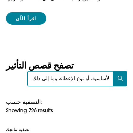
اقرأ الآن
تصفح قصص التأثير
بحث عن:
التصفية حسب:
Showing 726 results
تصفية نتائجك