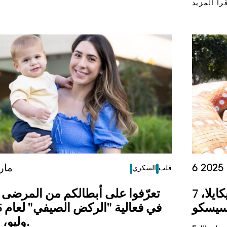
رأ المزيد
2
14 مار
قلب
السكري
تعرّفوا على بطلة حملة صيف 2025: ميكايلا، 7
تعرّفوا على أبطالكم من المرضى 
سيسكو
وليو، من بالو ألتو.