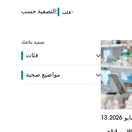
التصفية حسب:
قلب
تصفية نتائجك
فئات
مواضيع صحية
مايو 2026