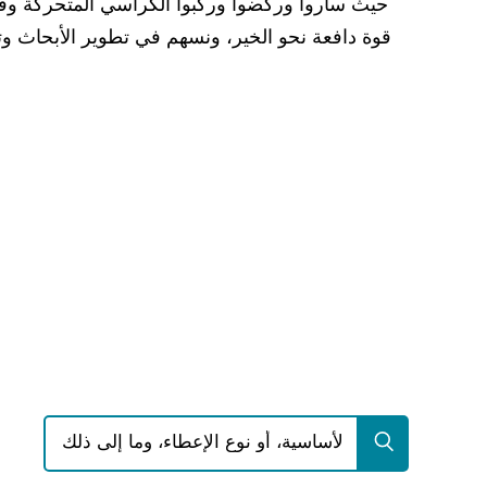
حيث ساروا وركضوا وركبوا الكراسي المتحركة وقدم
قوة دافعة نحو الخير، ونسهم في تطوير الأبحاث و
بحث عن: