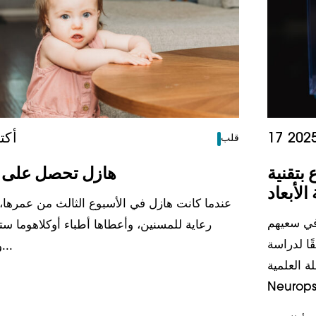
31 أكت
قلب
بتقنية
هازل تحصل على ف
 الأبعاد
عندما كانت هازل في الأسبوع الثالث من عمرها،
في سعيهم
رعاية للمسنين، وأعطاها أطباء أوكلاهوما س
ًا لدراسة
والداها، لورين و...
ة Journal of
Neurops