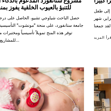
 كبيراً
مشروع ستانفورد المدعوم بالذكاء 
للتنبؤ بالعيوب الخلقية يفوز بم
 إلى طفل
حصل الباحث شياوجي تشيو، الحاصل على درجة 
اير، شهر
جامعة ستانفورد، على منحة "مونشوت" التأسيسية 
توفر هذه المنح تمويلاً تأسيسياً ومختبرات 
رأ المزيد
للمشاريع البحثية الناجحة...