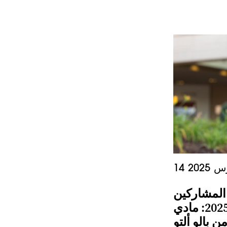
س 2025
المشاركين
في فعالية "الركض الصيفي" لعام 2025: مادي