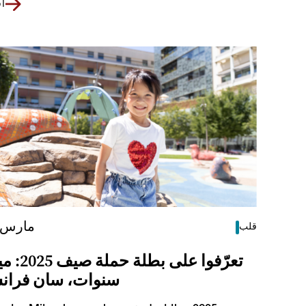
اق
6 مارس 025
قلب
سنوات، سان فران