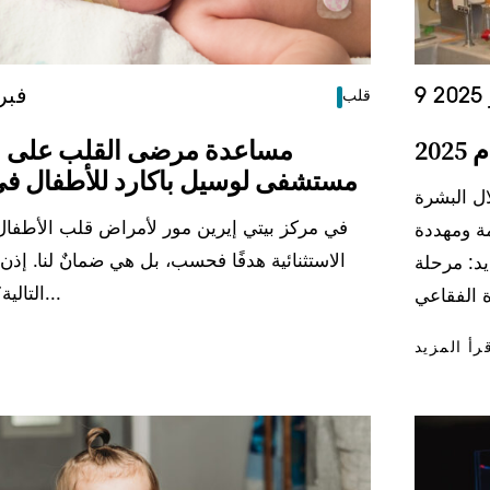
2
11 فبرا
قلب
20
مساعدة مرضى القلب على ا
مستشفى لوسيل باكارد للأطفال في
ال البشرة
في مركز بيتي إيرين مور لأمراض قلب الأطفال، لا
ة ومهددة
الاستثنائية هدفًا فحسب، بل هي ضمانٌ لنا. إذن
يد: مرحلة
التالية؟ أفضل ما لدينا...
رأ المزيد