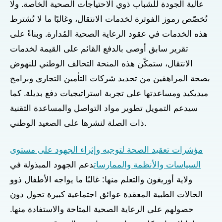
عالية الجودة للشباب ذوي الاحتياجات الصحية الخاصة. ولا
تُخصّص رموز الفوترة لخدمات الانتقال، وغالبًا ما لا تُشترط
هذه الخدمات في عقود الرعاية الصحية المُدارة. وبناءً على
تقرير سابق أوصى بالدفع القائم على القيمة لخدمات
الانتقال، ستمكّن هذه المنحة التحالف الوطني للنهوض
بصحة المراهقين من تحديد شركات التأمين التجاري وبرامج
ميديكيد ومساعدتها على تجربة استراتيجيات دفع بديلة. كما
سيدعم التمويل تطوير مواد التواصل والمساعدة التقنية
ذات الصلة لنشرها على الصعيد الوطني.
مؤشرات تعقيد الصحة لتوجيه وإثراء الجهود على مستوى
السياسات والأنظمة والممارسات
دعم الجهود المبذولة في
ولاية أوريغون والتعلم منها: غالبًا ما يواجه الأطفال ذوو
الحالات الطبية المعقدة عوائق اجتماعية كبيرة تحول دون
حصولهم على الرعاية الصحية المتاحة والاستفادة منها.