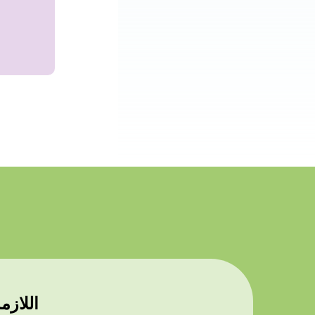
ضمان حصول الأطفال ذوي الاحتياجات الصحية الخاصة على خدمات caid