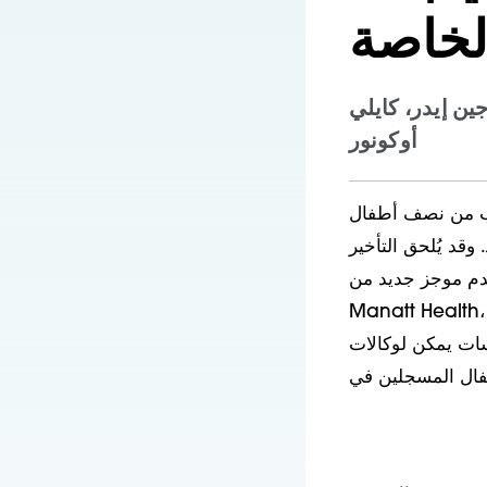
لخاصة
ين إيدر، كايلي
أوكونور
ؤمن عليهم من خلال Medicaid، إلا
 وقد يُلحق التأخير
قدم موجز جديد من
Manatt Heal، تم إعداده بالتعاون مع الأسر، قائمة مرجعية شاملة لثماني استراتيجيات
Med في الولايات تطبيقها لتحسين الوصول إلى