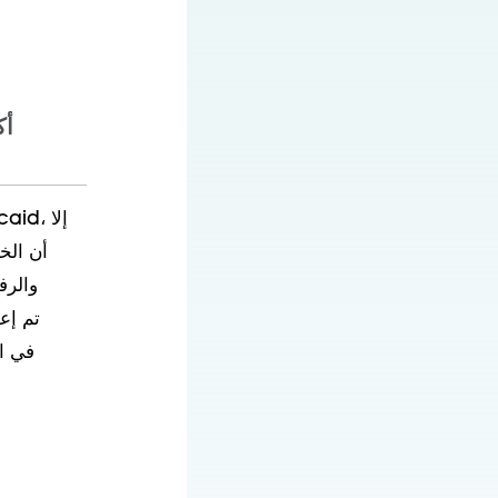
14 أ
أن الخد
والرف