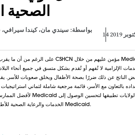
الصحية ا
بواسطة: سيندي مان، كيندا سيرافي، ج
كتوبر 2019
على الرغم من أن ما يقرب من نصف أطفال CSHCN م
مات الإلزامية لا تُفهم أو تُقدم بشكل متسق في جميع أنحاء البلاد.
ض الناتج عن ذلك ضررًا بصحة الأطفال ويخلق صعوبات للأسر. ي
th
لأفضل الممارسات يمكن لوكالات icaid
الخدمات والرعاية الصحية للأطفال المسجلين في Medicaid.