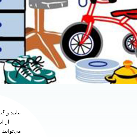
بیایید و گ
از ا