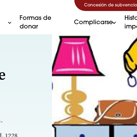
Concesión de subvencio
Formas de
Hist
Complicarse
donar
imp
e
m.
, 1228