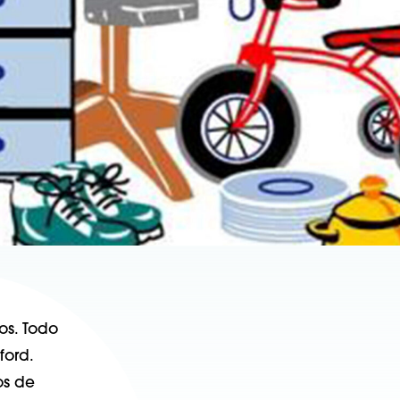
os. Todo
ford.
os de