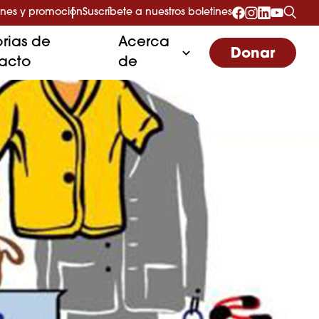
nes y promoción
Suscríbete a nuestros boletines
orias de
Acerca
Donar
acto
de