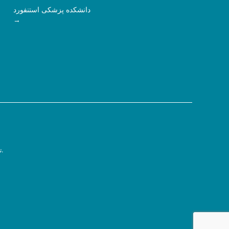
دانشکده پزشکی استنفورد
سیاست حفظ حریم خصوصی.
ت