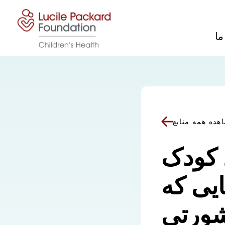
پرش به محتوا
ما
هده همه منابع
 کودک
ایی که
شورتی