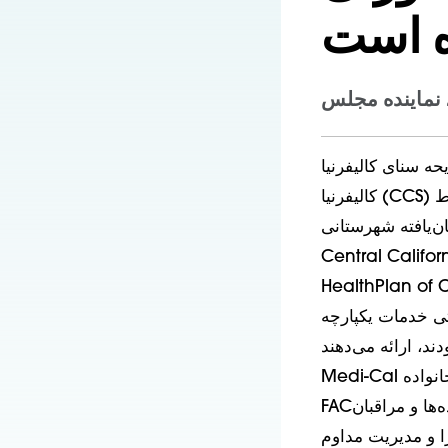
ه است
 نماینده مجلس
، لایحه سنای کالیفرنیا (SB) 586، مدل کودک کامل (WCM) خدمات کودکان
کالیفرنیا (CCS) را برای کودکان واجد شرایط CCS که در Medi-Cal در ۲۱ شهرستان تحت
CalOptima، CenCal Healt،
Cent و Partnership
نام کرده بودند، ایجاد کرد. تحت WCM، این طرح‌های
Medi-Cal و CCS را به کودکانی که در هر دو برنامه ثبت نام کرده
 ارائه می‌دهند. WCM اولین باری است که طرح‌های بهداشتی مراقبت مدیریت‌شده
Medi-Cal به طور قانونی ملزم به ایجاد کمیته‌های مشاوره خانواده (FAC) شده‌اند. هدف از
FACها اطمینان از این است که طرح‌های بهداشتی با خانواده‌ها و مراقبان CCS تعامل داشته
 و همچنین مراقبت‌های ارائه