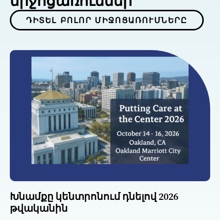
միջոցառումներ
ԴԻՏԵԼ ԲՈԼՈՐ ՄԻՋՈՑԱՌՈՒՄՆԵՐԸ
Խնամքը կենտրոնում դնելով 2026
թվականին