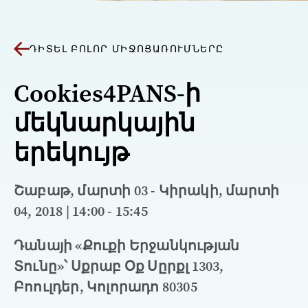
ԴԻՏԵԼ ԲՈԼՈՐ ՄԻՋՈՑԱՌՈՒՄՆԵՐԸ
Cookies4PANS-ի
մեկնարկային
երեկույթ
Շաբաթ, մարտի 03 - Կիրակի, մարտի
04, 2018 | 14:00 - 15:45
Դանայի «Քուքի Երջանկության
Տունը»՝ Սքրաբ Օք Սըրքլ 1303,
Բոուլդեր, Կոլորադո 80305