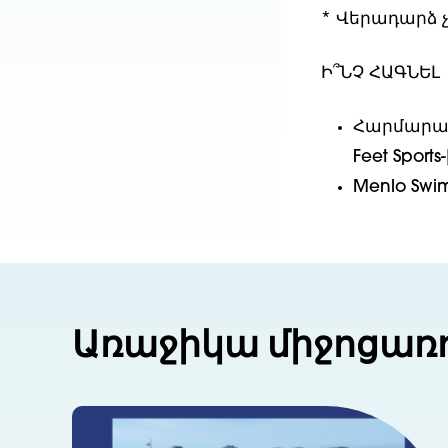
* Վերադարձ 
Ի՞ՆՉ ՀԱԳՆԵԼ
Հարմարավ
Feet Sport
Menlo Swim
Առաջիկա միջոցառ