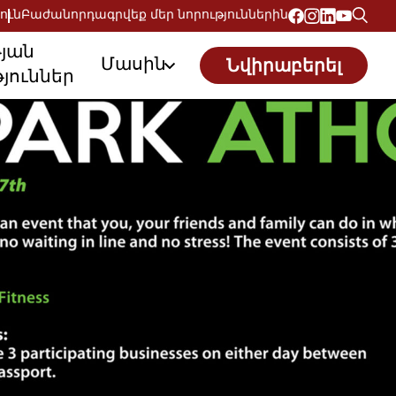
ուն
Բաժանորդագրվեք մեր նորություններին
թյան
Մասին
Նվիրաբերել
յուններ