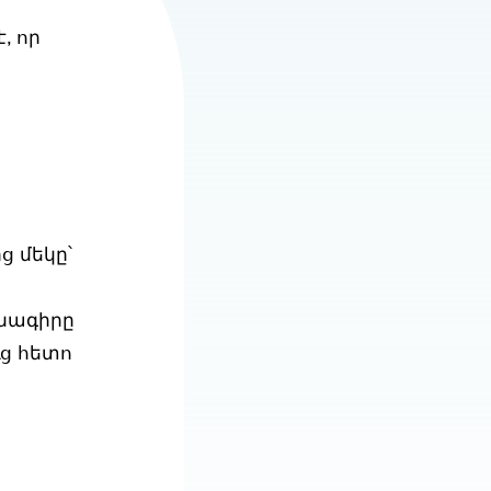
, որ
ց մեկը՝
նագիրը
ւց հետո