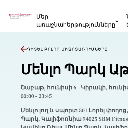
Անցնել բովանդակությանը
Մեր
առաջնահերթությունները
ԴԻՏԵԼ ԲՈԼՈՐ ՄԻՋՈՑԱՌՈՒՄՆԵՐԸ
Մենլո Պարկ Ա
Շաբաթ, հունիսի 6 - Կիրակի, հունիսի 
00:00 - 23:45
Մենլո լող և սպորտ 501 Լորել փողոց,
Պարկ, Կալիֆոռնիա 94025 SBM Fitness
Կամինո Ռեալ, Մենլո Պարկ, Կալիֆ