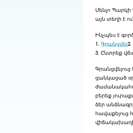
Մենլո Պարկի 
այն տեղի է ո
Ինչպես է գոր
1.
Գրանցվել
2
3. Ընտրեք վ
Գրանցվելուց 
ցանկացած օրը
ժամանակահատ
բերեք յուրա
ձեր անձնագրի
հավաքելուց հ
վիճակախաղի