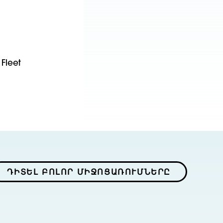
leet
ԴԻՏԵԼ ԲՈԼՈՐ ՄԻՋՈՑԱՌՈՒՄՆԵՐԸ