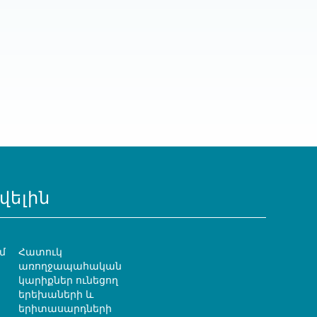
վելին
մ
Հատուկ
առողջապահական
կարիքներ ունեցող
երեխաների և
երիտասարդների