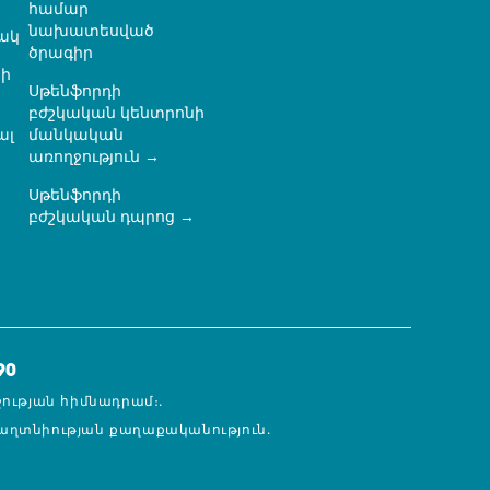
համար
նախատեսված
ակ
ծրագիր
ի
Սթենֆորդի
բժշկական կենտրոնի
ալ
մանկական
առողջություն
Սթենֆորդի
ն
բժշկական դպրոց
90
ջության հիմնադրամ։.
աղտնիության քաղաքականություն.