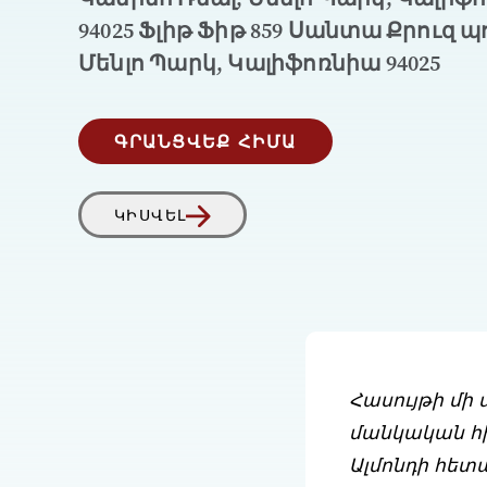
94025 Ֆլիթ Ֆիթ 859 Սանտա Քրուզ 
Մենլո Պարկ, Կալիֆոռնիա 94025
ԳՐԱՆՑՎԵՔ ՀԻՄԱ
ԿԻՍՎԵԼ
Հասույթի մի
մանկական հի
Ալմոնդի հետ