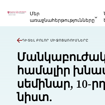
Անցնել բովանդակությանը
Մեր
առաջնահերթությունները
ԴԻՏԵԼ ԲՈԼՈՐ ՄԻՋՈՑԱՌՈՒՄՆԵՐԸ
Մանկաբուժա
համալիր խնա
սեմինար, 10-ր
նիստ.