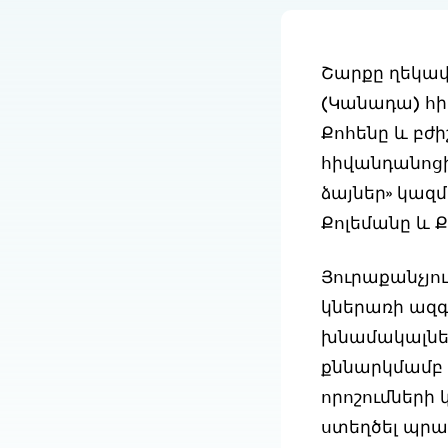
Շարքը ղեկավ
(Կանադա) հիվ
Քոհենը և բժի
հիվանդանոցի
ձայներ» կազ
Քոլեմանը և Ք
Յուրաքանչյո
կներառի ազգա
խնամակալներ
քննարկմամբ 
որոշումների
ստեղծել պրա