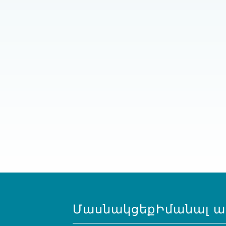
Մասնակցեք
Իմանալ ա