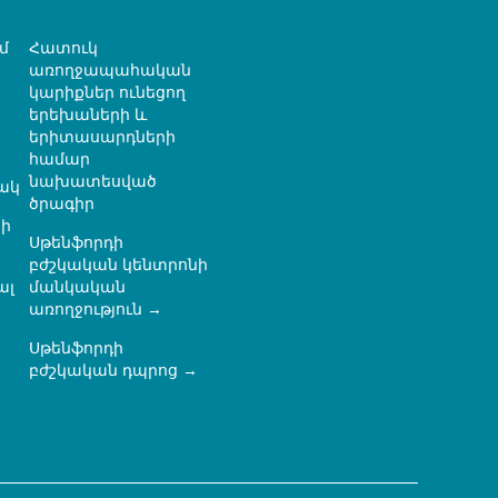
մ
Հատուկ
առողջապահական
կարիքներ ունեցող
երեխաների և
երիտասարդների
համար
նախատեսված
ակ
ծրագիր
ի
Սթենֆորդի
բժշկական կենտրոնի
ալ
մանկական
առողջություն
Սթենֆորդի
ն
բժշկական դպրոց