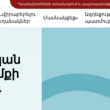
Դրամաշնորհների տրամադրում և պաշտպանությ
Նվիրաբերելու
Ազդեցու
Մասնակցեք
եղանակներ
պատմութ
կան
մքի
դ