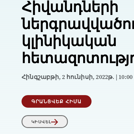
Հիվանդների
ներգրավվածու
կլինիկական
հետազոտությո
Հինգշաբթի, 2 հունիսի, 2022թ. | 10:00
ԳՐԱՆՑՎԵՔ ՀԻՄԱ
ԿԻՍՎԵԼ