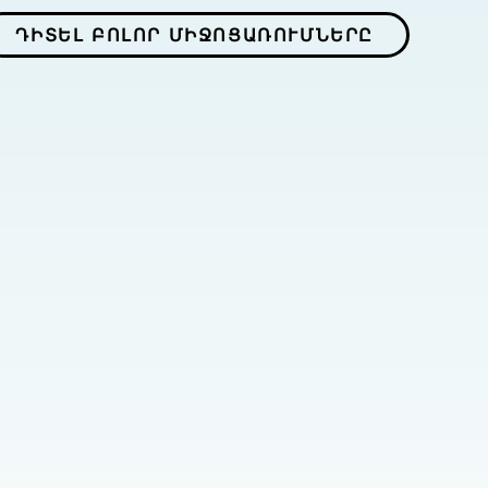
ԴԻՏԵԼ ԲՈԼՈՐ ՄԻՋՈՑԱՌՈՒՄՆԵՐԸ