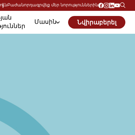
ուն
Բաժանորդագրվեք մեր նորություններին
թյան
Մասին
Նվիրաբերել
յուններ