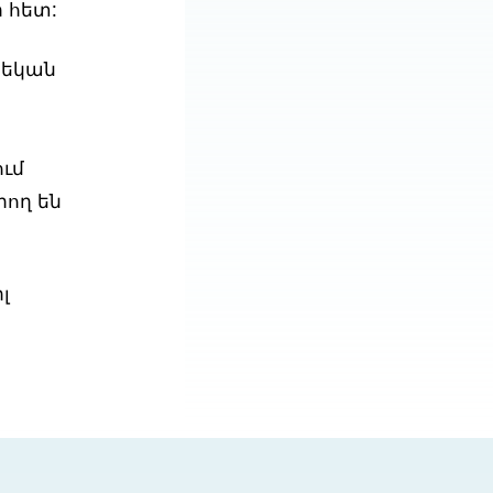
 հետ:
նեկան
ում
րող են
լ