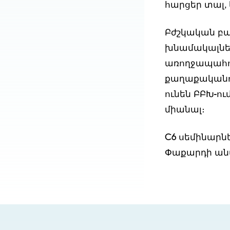
հարցեր տալ,
Բժշկական բա
խնամակալներ
առողջապահո
քաղաքականու
ունեն ԲԲԽ-ո
միանալ։
C6 սեմինարն
Փաքարդի ան