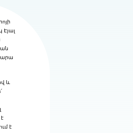
տոյի
 Էյալ
ն
կան
 Կարա
ով և
՛
ղ
 է
ւմ է