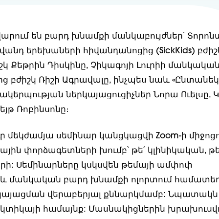
արում են բարդ խնամքի մանկաբույժներ՝ Տորոն
անդ երեխաների հիվանդանոցից (SickKids) բժիշկ
շկ Քեթրին Դիսկինը, Չիկագոյի Լուրիի մանկակա
ց բժիշկ Ռիշի Ագրավալը, ինչպես նաև «Ընտանե
մակերպության ներկայացուցիչներ Նորա Ուելսը,
եյթ Ռոբինսոնը։
ւր մեկժամյա սեմինար կանցկացվի Zoom-ի միջոց
յին փորձագետների խումբ՝ թե՛ կլինիկական, թե
ի: Սեմինարները կսկսվեն թեմայի ամփոփ
և մանկական բարդ խնամքի ոլորտում համատե
 կայացման վերաբերյալ քննարկմամբ: Նպատակն
կտիկայի համայնք: Մասնակիցներին խրախուսվո