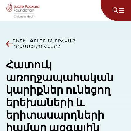
Անցնել բովանդակությանը
ԴԻՏԵԼ ԲՈԼՈՐ ՇՆՈՐՀՎԱԾ
ԴՐԱՄԱՇՆՈՐՀՆԵՐԸ
Հատուկ
առողջապահական
կարիքներ ունեցող
երեխաների և
երիտասարդների
համար ազգային