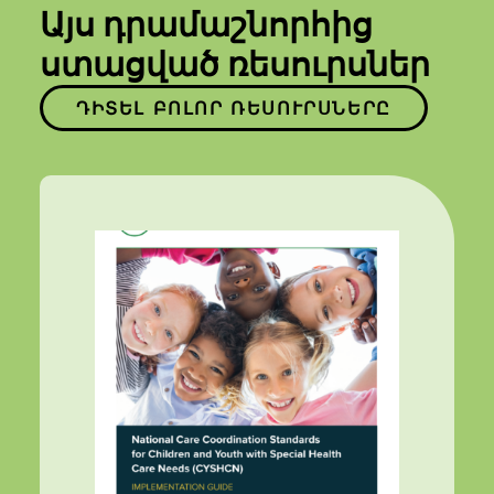
Այս դրամաշնորհից
ստացված ռեսուրսներ
ԴԻՏԵԼ ԲՈԼՈՐ ՌԵՍՈՒՐՍՆԵՐԸ