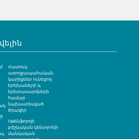
վելին
մ
Հատուկ
առողջապահական
կարիքներ ունեցող
երեխաների և
երիտասարդների
համար
նախատեսված
ակ
ծրագիր
ի
Սթենֆորդի
բժշկական կենտրոնի
ալ
մանկական