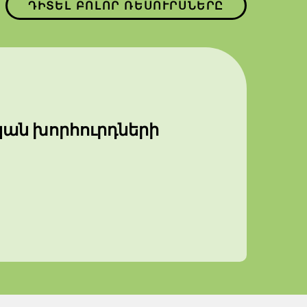
ԴԻՏԵԼ ԲՈԼՈՐ ՌԵՍՈՒՐՍՆԵՐԸ
ան խորհուրդների