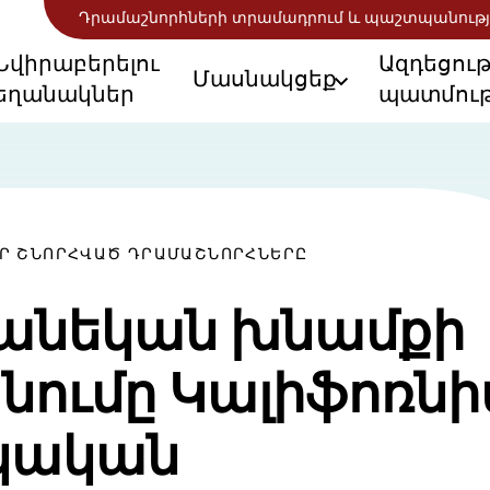
Դրամաշնորհների տրամադրում և պաշտպանությ
Նվիրաբերելու
Ազդեցու
Մասնակցեք
եղանակներ
պատմութ
ՈՐ ՇՆՈՐՀՎԱԾ ԴՐԱՄԱՇՆՈՐՀՆԵՐԸ
անեկան խնամքի
ումը Կալիֆոռնի
կական