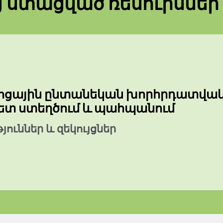
ց ստացված ռեսուրսներ
ոցային ընտանեկան խորհրդատվակ
ետ ստեղծում և պահպանում
ուններ և զեկույցներ