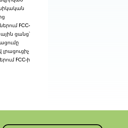
 նվիրված
խնիկական
ից
երում FCC-
ցային ցանց՝
ացումը
 լրացուցիչ
րում FCC-ի