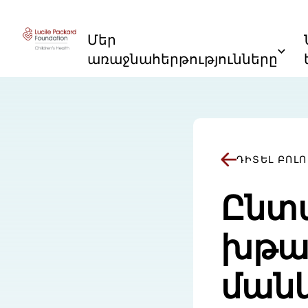
Անցնել բովանդակությանը
Մեր
առաջնահերթությունները
ԴԻՏԵԼ ԲՈԼ
Ընտ
խթան
ման