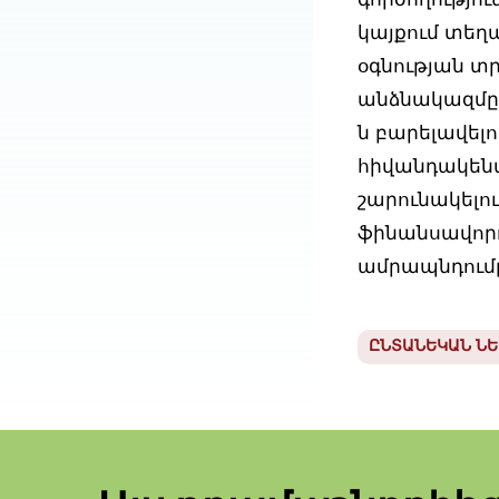
գործողությու
կայքում տեղ
օգնության տ
անձնակազմը 
ն բարելավելո
հիվանդակեն
շարունակելու
ֆինանսավորո
ամրապնդումը
ԸՆՏԱՆԵԿԱՆ Ն