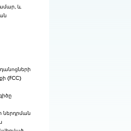
ամար, և
ան
դանոցների
ի (FCC)
գիծը
ի ներդրման
ն