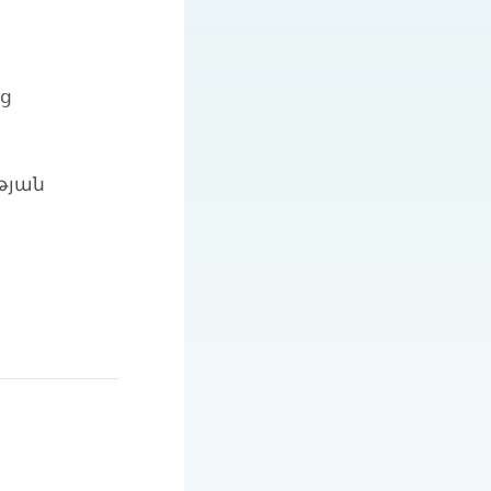
ց
թյան