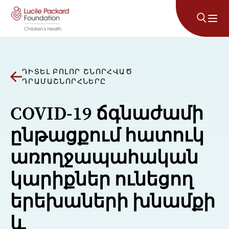
Անցնել բովանդակությանը
ԴԻՏԵԼ ԲՈԼՈՐ ՇՆՈՐՀՎԱԾ
ԴՐԱՄԱՇՆՈՐՀՆԵՐԸ
COVID-19 ճգնաժամի
ընթացքում հատուկ
առողջապահական
կարիքներ ունեցող
երեխաների խնամքի
և