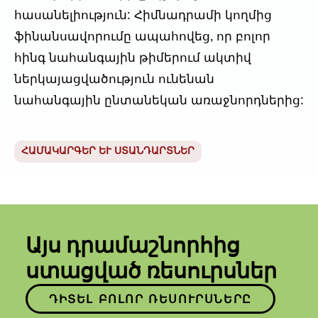
հասանելիություն: Հիմնադրամի կողմից
ֆինանսավորումը ապահովեց, որ բոլոր
հինգ նահանգային թիմերում ակտիվ
ներկայացվածություն ունենան
նահանգային ընտանեկան առաջնորդներից:
ՀԱՄԱԿԱՐԳԵՐ ԵՒ ՍՏԱՆԴԱՐՏՆԵՐ
Այս դրամաշնորհից
ստացված ռեսուրսներ
ԴԻՏԵԼ ԲՈԼՈՐ ՌԵՍՈՒՐՍՆԵՐԸ