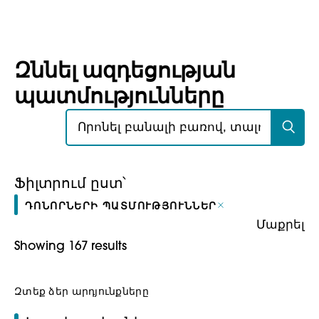
Զննել ազդեցության
պատմությունները
Որոնել՝
Ֆիլտրում ըստ՝
ԴՈՆՈՐՆԵՐԻ ՊԱՏՄՈՒԹՅՈՒՆՆԵՐ
Մաքրել
Showing 167 results
Զտեք ձեր արդյունքները