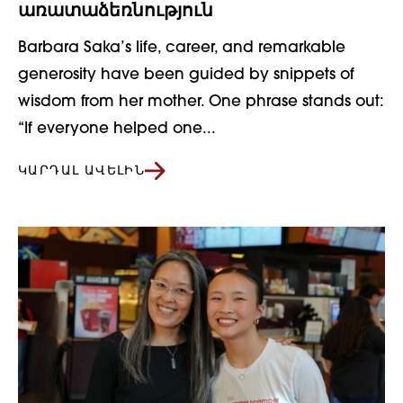
առատաձեռնություն
Barbara Saka’s life, career, and remarkable
generosity have been guided by snippets of
wisdom from her mother. One phrase stands out:
“If everyone helped one...
ԿԱՐԴԱԼ ԱՎԵԼԻՆ