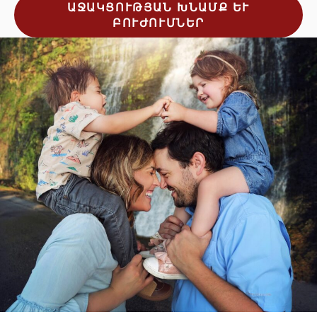
ԱՋԱԿՑՈՒԹՅԱՆ ԽՆԱՄՔ ԵՒ Բ
ՈՒԺՈՒՄՆԵՐ