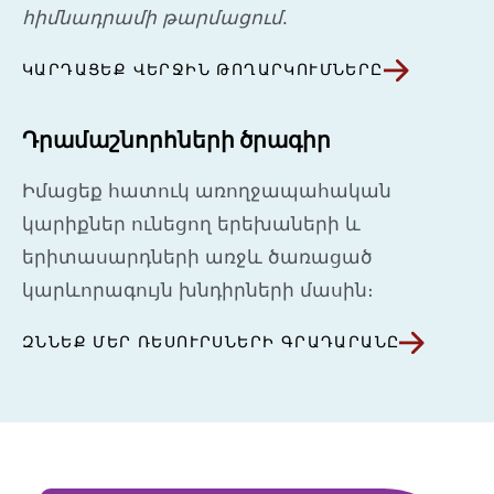
հիմնադրամի թարմացում
.
ԿԱՐԴԱՑԵՔ ՎԵՐՋԻՆ ԹՈՂԱՐԿՈՒՄՆԵՐԸ
Դրամաշնորհների ծրագիր
Իմացեք հատուկ առողջապահական
կարիքներ ունեցող երեխաների և
երիտասարդների առջև ծառացած
կարևորագույն խնդիրների մասին։
ԶՆՆԵՔ ՄԵՐ ՌԵՍՈՒՐՍՆԵՐԻ ԳՐԱԴԱՐԱՆԸ