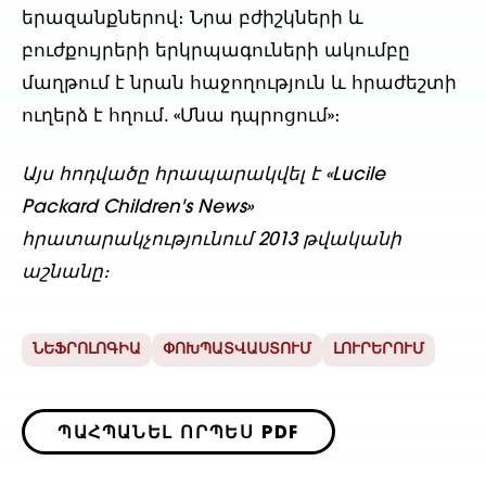
երազանքներով։ Նրա բժիշկների և
բուժքույրերի երկրպագուների ակումբը
մաղթում է նրան հաջողություն և հրաժեշտի
ուղերձ է հղում. «Մնա դպրոցում»։
Այս հոդվածը հրապարակվել է «Lucile
Packard Children's News»
հրատարակչությունում 2013 թվականի
աշնանը։
ՆԵՖՐՈԼՈԳԻԱ
ՓՈԽՊԱՏՎԱՍՏՈՒՄ
ԼՈՒՐԵՐՈՒՄ
ՊԱՀՊԱՆԵԼ ՈՐՊԵՍ PDF