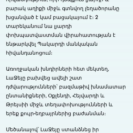
բարակ աղիքի միջև գտնվող լեղածորանը
խցանված է կամ բացակայում է։ 2
տարեկանում նա լյարդի
փոխպատվաստման վիրահատության է
ենթարկվել Պակարդի մանկական
հիվանդանոցում։
Առողջական խնդիրների հետ մեկտեղ,
ԼաՋեյը բախվեց ավելի շատ
դժվարությունների՝ բազմաթիվ խնամատար
ընտանիքների, Օքլենդի, Հեյվարդի և
Թրեյսիի միջև տեղափոխությունների և
երեք քույր-եղբայրներից բաժանման։
Մեծանալով՝ ԼաՋեյը ստանձնեց իր