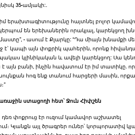
ույնիսկ 35-ամյակի:.
մ իմ երախտագիտությունը հայտնել բոլոր կամավո
երպում են երեխաներին որակյալ, կարեկցող խ
աստը”, - ասում է Քլարկը: “Դա միայն խնամքի մեջ 
ջ է՝ կապի այն փոքրիկ պահերին, որոնք հիվանդ
 պակաս կլինիկական և ավելի կարեկցող: Սա կե
է այն բանի, ինչին հավատում էր իմ տատիկը. որ
նույնքան հոգ ենք տանում հարցերի մասին, որքա
։”
ռաջին ստացողի հետ՝ Ջուն Հիփշեն
 դեռ փոքրուց էր ուզում կամավոր աշխատել
մ։ Կյանքն այլ ծրագրեր ուներ՝ կորպորատիվ կյ