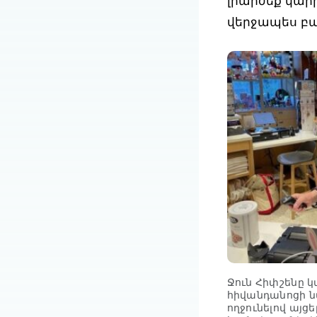
լիարժեք կարի
վերջապես բաց
Ջուն Հիփշենը 
հիվանդանոցի ն
ողջունելով այցե