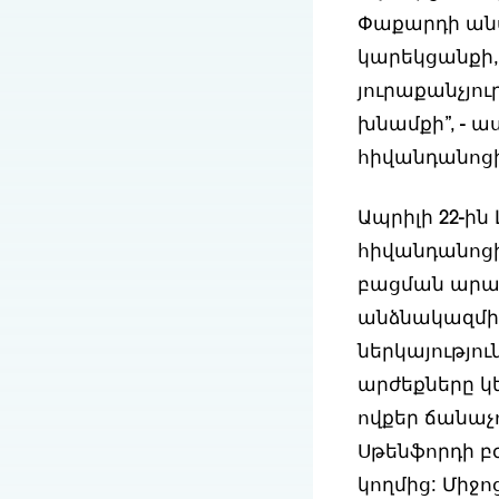
Փաքարդի անս
կարեկցանքի,
յուրաքանչյո
խնամքի”, - ա
հիվանդանոցի
Ապրիլի 22-ին
հիվանդանոցի
բացման արար
անձնակազմի 
ներկայությու
արժեքները կ
ովքեր ճանաչո
Սթենֆորդի բ
կողմից: Միջո