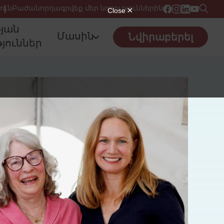
ուն
Բաժանորդագրվեք մեր նորություններին
թյան
Մասին
Նվիրաբերել
յուններ