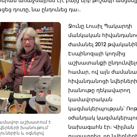
երան առաջնայինն էր, բայց երբ թոշակի անցնել
եց դուռը, նա ընդունեց դա։.
Ջունը Լուսիլ Պակարդի
մանկական հիվանդանոց
ժամանել 2012 թվականին
Էսպինոզայի կողմից
աշխատանքի ընդունվել
համար, ով այն ժամանա
հիվանդանոցի նվերներ
խանութը ղեկավարող
կամավորական
կազմակերպության՝ Ռո
օժանդակ կազմակերպո
կամավոր աշխատում է
նախագահն էր։ Վիլման
վերների խանութում՝
լուներին և օգնելով
բացատրեց, որ նվերներ