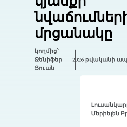
կյանքի
նվաճումներ
մրցանակը
կողմից՝
Ջենիֆեր
2026 թվականի ապր
Յուան
Լուսանկարը
Մերիելեն Բ