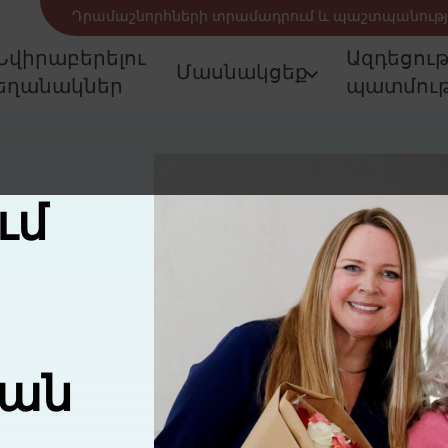
Դրամաշնորհների տրամադրում և պաշտպանությ
Նվիրաբերելու
Ազդեցու
Մասնակցեք
եղանակներ
պատմութ
ւմ
ան