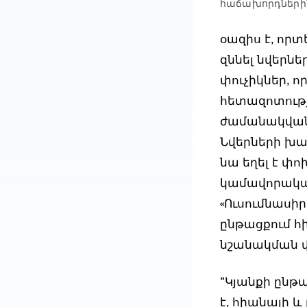
հաճախորդներին
օազիս է, որ
զննել նվերնե
փուչիկներ, ո
հետազոտությ
ժամանակվանի
Նվերների խա
նա եղել է 
կամավորական
«Ուսումնասի
ընթացքում հի
նշանակման վ
“Կյանքի ընթ
է, հիանալի և 