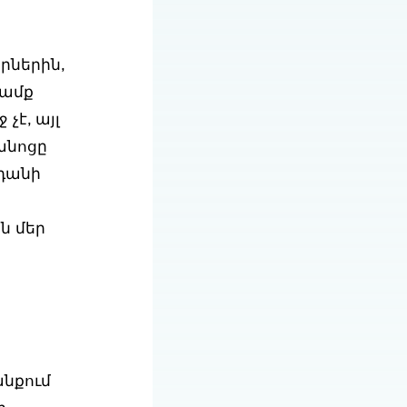
րներին,
նամք
չէ, այլ
անոցը
նդանի
ն մեր
անքում