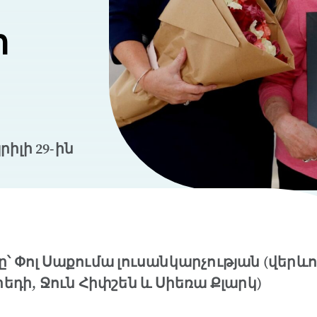
ի
իլի 29-ին
՝ Փոլ Սաքումա լուսանկարչության (վերևո
րեդի, Ջուն Հիփշեն և Սիեռա Քլարկ)