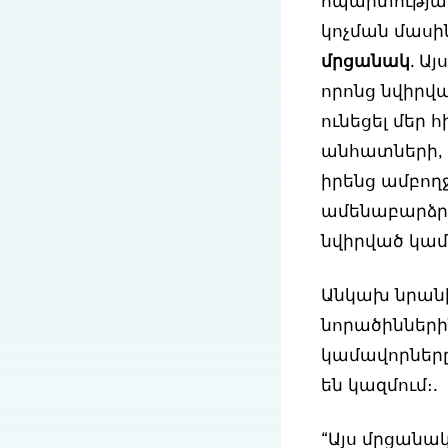
հպարտությամ
կոչման մասի
մրցանակ
. Ա
որոնց նվիրվ
ունեցել մեր
անհատների, ո
իրենց ամբող
ամենաբարձր պ
նվիրված կամ
Անկախ նրանի
նորածիններին
կամավորներ
են կազմում։.
“Այս մրցանակ