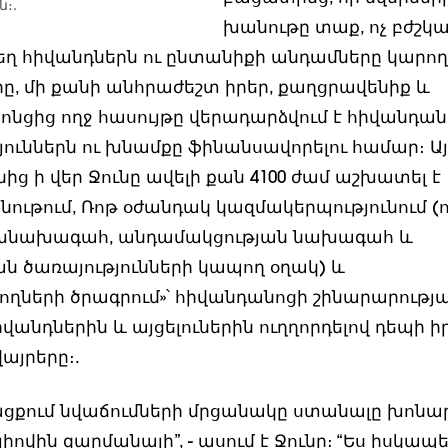
։.
խանութը տաք, ոչ բժշկ
տեղ հիվանդներն ու ընտանիքի անդամները կարող
րը, մի քանի անհրաժեշտ իրեր, քաղցրավենիք և
րոնցից ողջ հասույթը վերադարձվում է հիվանդան
ուններն ու խնամքը ֆինանսավորելու համար։ Այ
ց ի վեր Ջունը ավելի քան 4100 ժամ աշխատել է
նութում, Ռոթ օժանդակ կազմակերպությունում (
փոխնախագահ, անդամակցության նախագահ և
 ծառայությունների կապող օղակ) և
րողների ծրագրում»՝ հիվանդանոցի շինարարությ
վանդներին և այցելուներին ուղղորդելով դեպի ի
այրերը։.
ացքում նվաճումների մրցանակը ստանալը խոնա
լիովին զարմանալի”, - ասում է Ջունը։ “Ես իսկապ