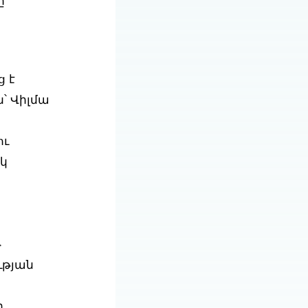
ը
 է
՝ Վիլմա
ու
կ
ի
թ
ւթյան
ի