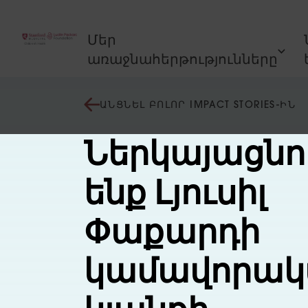
Անցնել բովանդակությանը
Մեր
առաջնահերթությունները
ԱՆՑՆԵԼ ԲՈԼՈՐ IMPACT STORIES-ԻՆ
Ներկայացնո
ենք Լյուսիլ
Փաքարդի
կամավորակ