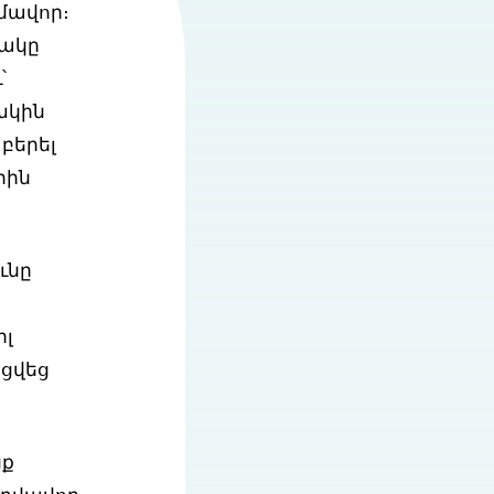
մավոր։
նակը
՝
խկին
բերել
րին
ւնը
իլ
ցվեց
նք