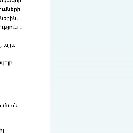
ատվավոր
ումների
ներին,
թյուն է
 այլև
ավելի
 մասն
իլ