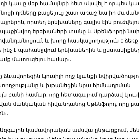
րդի կապը մեր համայնքի հետ սկսվել է որպես կա
նոցի դռները բացելուց շատ առաջ նա իր ժամա
 վայրերին, որտեղ երեխաները գալիս էին բուժվելու
ապաքինվող երեխաների տանը և Սթենֆորդի նա
անդանոցում, և խորը հասկացողություն է ձեռք 
թե ինչ է պահանջվում երեխաներին և ընտանիքնե
մք մատուցելու համար։.
 ձևավորեցին Լյուսիլի ողջ կյանքի նվիրվածությո
ռողջությանը և խթանեցին նրա հիմնադրման
յն բանի համար, որը հետագայում դարձավ Լյուս
ան մանկական հիվանդանոց Սթենֆորդ, որը բա
ն։.
՝ Ազգային կամավորական ամսվա ընթացքում, մե