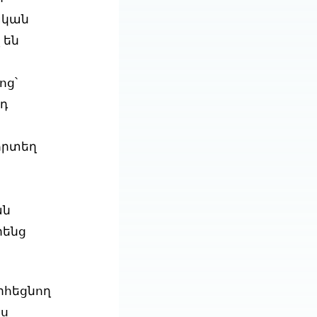
ական
 են
ոց՝
դ
որտեղ
ան
րենց
րհեցնող
ես