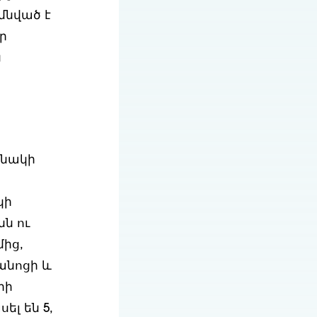
մնված է
ր
ն
անակի
կի
նն ու
ից,
անոցի և
րի
ել են 5,