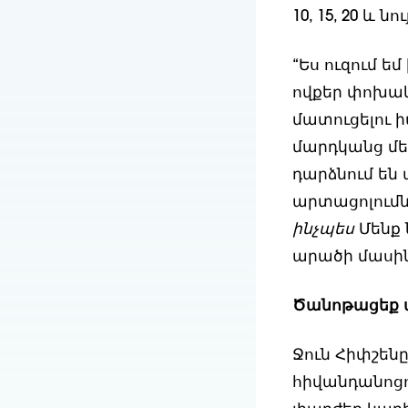
10, 15, 20 և ն
“Ես ուզում ե
ովքեր փոխակ
մատուցելու իմ
մարդկանց մե
դարձնում են
արտացոլումն 
ինչպես
Մենք 
արածի մասին
Ծանոթացեք ա
Ջուն Հիփշենը
հիվանդանոցու