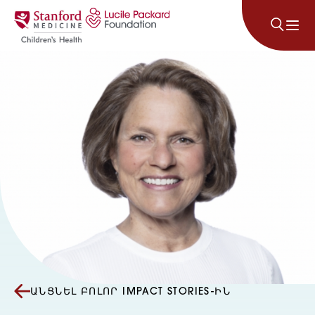
Անցնել բովանդակությանը
ԱՆՑՆԵԼ ԲՈԼՈՐ IMPACT STORIES-ԻՆ