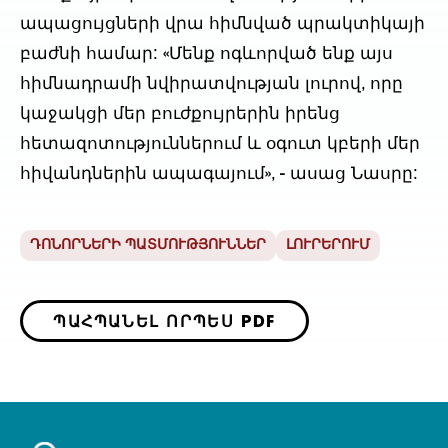
ապացույցների վրա հիմնված պրակտիկայի
բաժնի համար: «Մենք ոգևորված ենք այս
հիմնադրամի նվիրատվության լուրով, որը
կաջակցի մեր բուժքույրերին իրենց
հետազոտություններում և օգուտ կբերի մեր
հիվանդներին ապագայում», - ասաց Նասրը:
ԴՈՆՈՐՆԵՐԻ ՊԱՏՄՈՒԹՅՈՒՆՆԵՐ
ԼՈՒՐԵՐՈՒՄ
ՊԱՀՊԱՆԵԼ ՈՐՊԵՍ PDF