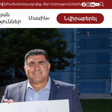
ուն
Բաժանորդագրվեք մեր նորություններին
թյան
Մասին
Նվիրաբերել
յուններ