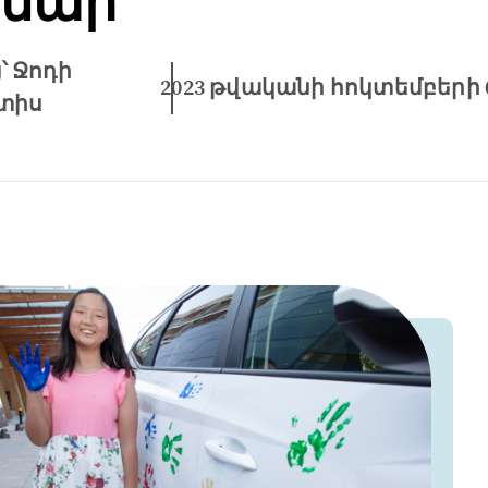
մար
՝ Ջոդի
2023 թվականի հոկտեմբերի 
տիս