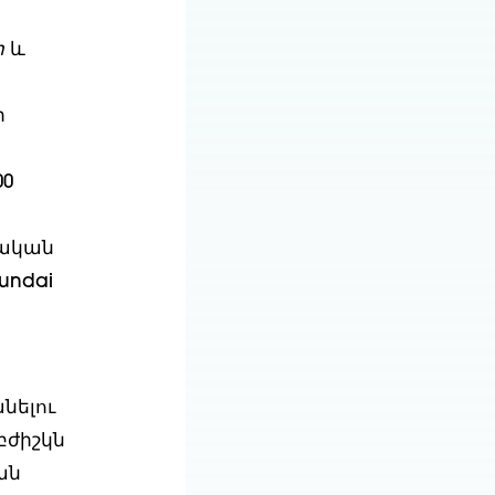
ր
և
ի
00
կական
undai
նելու
բժիշկն
ան