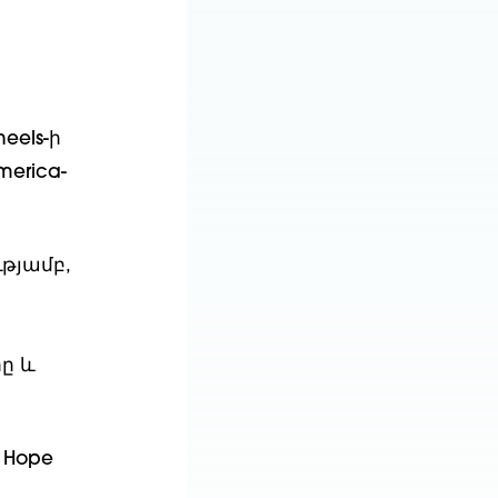
eels-ի
erica-
թյամբ,
ը և
 Hope