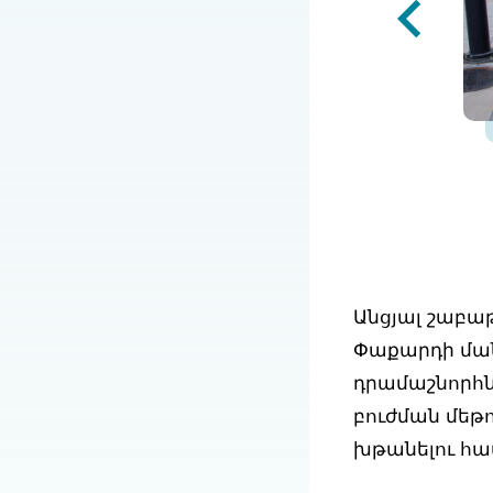
Անցյալ շաբաթ
Փաքարդի ման
դրամաշնորհն
բուժման մեթ
խթանելու հա