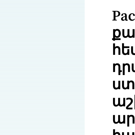
Pa
քա
հե
դր
ստ
ա
ար