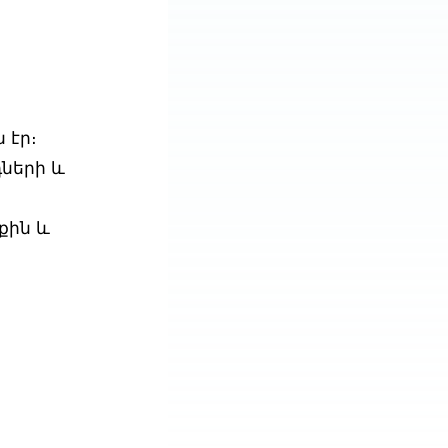
ս
 էր։
ների և
քին և