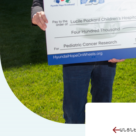
ԱՆՑՆԵ