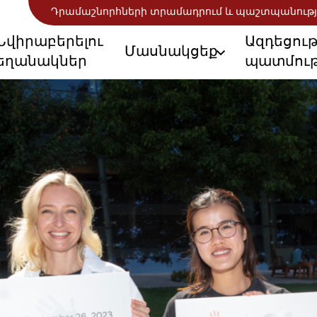
Դրամաշնորհների տրամադրում և պաշտպանությ
Նվիրաբերելու
Ազդեցու
Մասնակցեք
եղանակներ
պատմութ