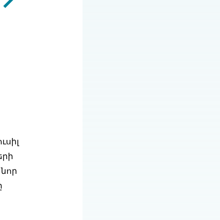
ւսիլ
երի
 նոր
ը