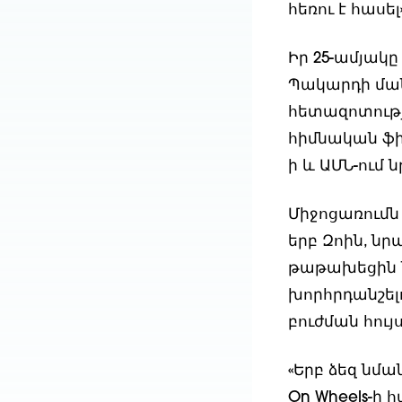
հեռու է հասել
Իր 25-ամյակը 
Պակարդի մա
հետազոտությո
հիմնական ֆին
ի և ԱՄՆ-ում 
Միջոցառումն
երբ Զոին, նր
թաթախեցին նե
խորհրդանշել
բուժման հույս
«Երբ ձեզ նմա
On Wheels-ի 