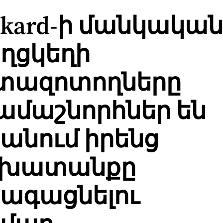
ckard-ի մանկական
ղցկեղի
տազոտողները
ամաշնորհներ են
անում իրենց
շխատանքը
ագացնելու