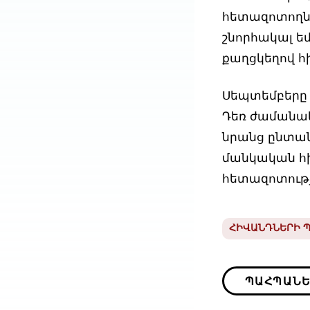
հետազոտողներ
շնորհակալ եմ 
քաղցկեղով հ
Սեպտեմբերը 
Դեռ ժամանակ
նրանց ընտա
մանկական հի
հետազոտությ
ՀԻՎԱՆԴՆԵՐԻ 
ՊԱՀՊԱՆԵ