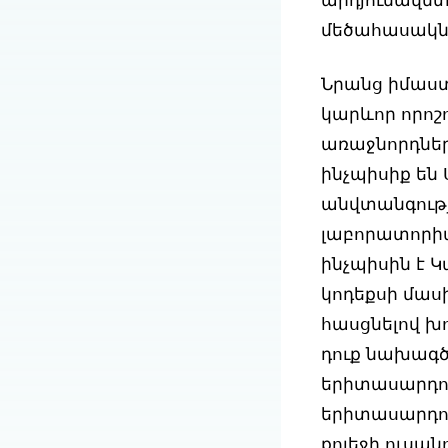
արդյունավետ
մեծահասակն
Նրանց իմաստո
կարևոր որոշ
առաջնորդներ
ինչպիսիք են
անվտանգությ
լաբորատորիա
ինչպիսին է 
կոդեքսի մասի
հասցնելով խ
դուք նախագծ
երիտասարդու
երիտասարդու
քոլեջի ուսա