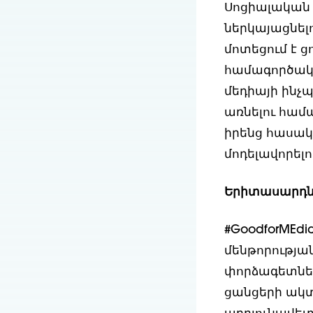
Սոցիալական 
ներկայացնելո
մոտեցում է ց
համագործակց
մեդիայի ինչ
առնելու համ
իրենց հասակ
մոդելավորելո
Երիտասարդնե
#GoodforMEd
մենթորության
փորձագետներ
ցանցերի ակտ