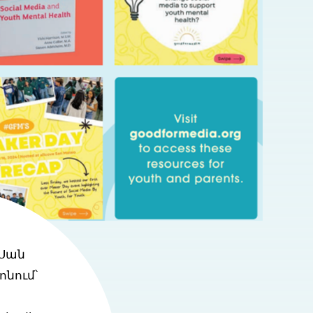
 Սան
նում՝