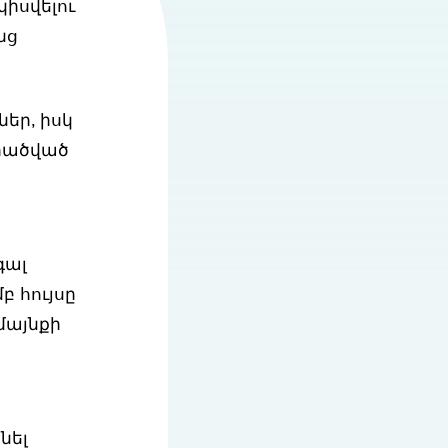
իսվելու
նց
եր, իսկ
արածված
գալ
 հույսը
մայնքի
նել