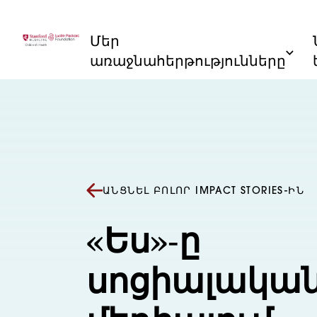
Անցնել բովանդակությանը
Մեր
առաջնահերթությունները
ԱՆՑՆԵԼ ԲՈԼՈՐ IMPACT STORIES-ԻՆ
«Ես»-ը
սոցիալակա