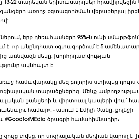
 13-22 տարեկան երիտասարդներ հրավիրվեցին կ
ցանցերի առողջ օգտագործման վերաբերյալ իրե
ով:
երում, երբ դեռահասների 95%-ն ունի սմարթֆոնն
ում է, որ անընդհատ օգտագործում է 5 ամենատ
ից առնվազն մեկը, խորհրդատվության
թյունը ակնհայտ է։
առաջ համավարակը մեզ բոլորիս ստիպեց դուրս 
ոցիալական տարածքներից։ Մենք ամբողջությամբ
իալական ցանցերի և վիրտուալ կապերի վրա՝ հա
ւնենալու համար», - ասում է Էմիլի Չանը, քոլեջի
 և #GoodforMEdia ծրագրի համահիմնադիր։
ույց տվեց, որ սոցիալական մեդիան կարող է լի