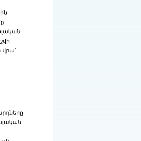
յին
մը
ալական
շվի
 վրա՝
սարդները
իալական