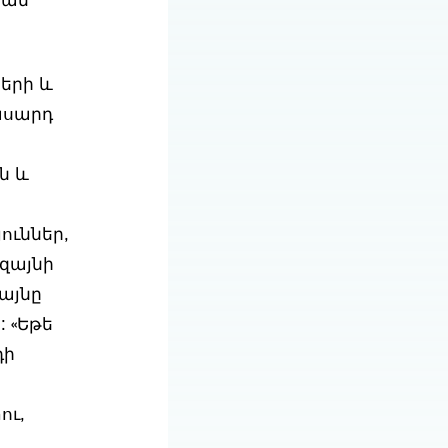
քան
ների և
ասարդ
ն և
ւններ,
զայնի
այնը
 «Եթե
դի
ու,