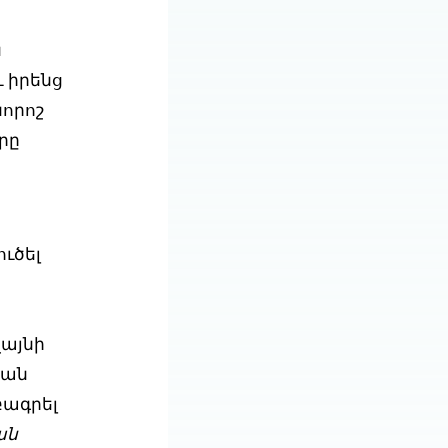
ն
 իրենց
նորոշ
րը
ւծել
այնի
կան
բագրել
ան