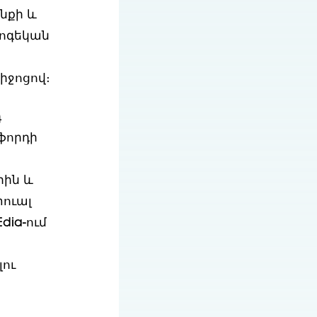
նքի և
հոգեկան
իջոցով։
դ
ֆորդի
րին և
տուալ
dia-ում
լու