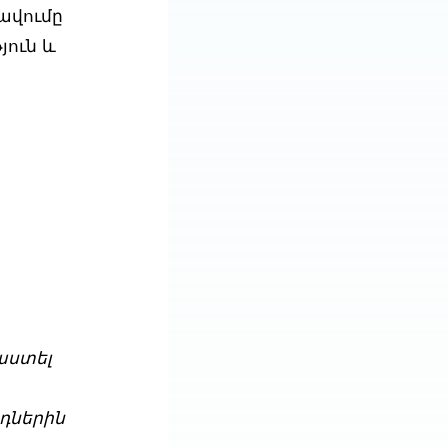
ավումը
յուն և
աստել
դներին