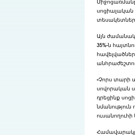
Միջոցառմանը
սոցիալական 
տեսակետներ
Այն ժամանակն
35%-ն հայտն
հավելվածներ
անհրաժեշտու
«Չորս տարի 
սովորական ս
դրեցինք սոց
նմանություն ո
ուսանողուհի
Համավարակը ց