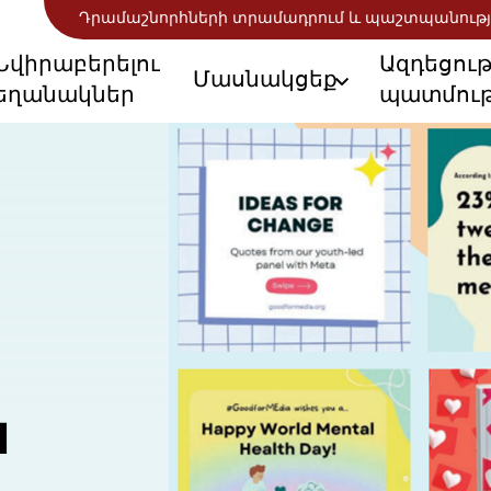
Դրամաշնորհների տրամադրում և պաշտպանությ
Նվիրաբերելու
Ազդեցու
Մասնակցեք
եղանակներ
պատմութ
ն