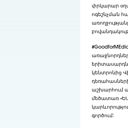
փրկարար օղա
ոգեշնչման հա
առողջության
բովանդակութ
#GoodforMEdi
առաջնորդներ
երիտասարդնե
կենտրոնից Վ
դեռահասներին
աշխարհում ա
մեծատառ «ԵՍ
կարևորությու
գործում: