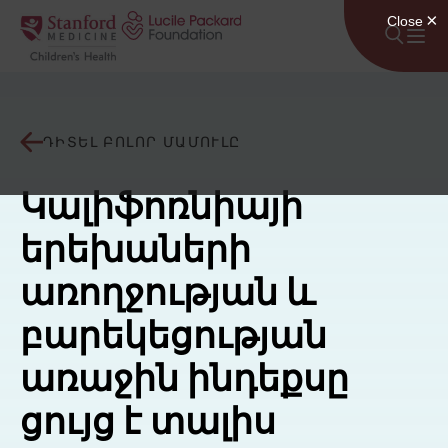
Անցնել բովանդակությանը
ԴԻՏԵԼ ԲՈԼՈՐ ՄԱՄՈՒԼԸ
Կալիֆոռնիայի
երեխաների
առողջության և
բարեկեցության
առաջին ինդեքսը
ցույց է տալիս