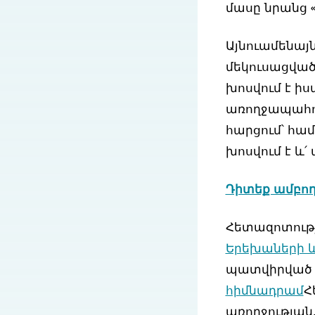
մասը նրանց 
Այնուամենայ
մեկուսացված
խոսվում է իս
առողջապահո
հարցում՝ հա
խոսվում է և՛
Դիտեք ամբող
Հետազոտությ
Երեխաների և
պատվիրված
հիմնադրամ
Հ
առողջության