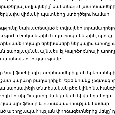
երաբերյալ տվյալները՝ նահանգում լատինոամեր
երկայիս վիճակի պատկերը ստեղծելու համար։
ությունը նախատեսված է տվյալներ տրամադրելո
թյուն մշակողներին և պաշտպաններին, որոնք
ատինոամերիկացի երեխաների ներկայիս առողջու
ան բարելավման, այնպես էլ Կալիֆոռնիայի առո
 ապահովելու ուղղությամբ։
ւնը Կալիֆոռնիայի լատինոամերիկյան երեխանե
 շատ կարևոր բաղադրիչ է։ Եթե նրանք չօգտագոր
 դա սարսափելի տնտեսական բեռ կլինի նահանգի 
րդի Լուսիլ Պակարդ մանկական հիվանդանոցի
թյան պրոֆեսոր և ուսումնասիրության համար
ծ առողջապահության փորձագետներից մեկը՝ 