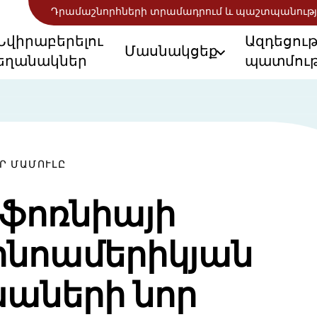
Դրամաշնորհների տրամադրում և պաշտպանությ
Նվիրաբերելու
Ազդեցու
Մասնակցեք
եղանակներ
պատմութ
Ր ՄԱՄՈՒԼԸ
ֆոռնիայի
ինոամերիկյան
աների նոր