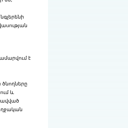
 են,
նգլերենի
վասության
ամարվում է
 ծնողները
ում և
րավված
ռողջական