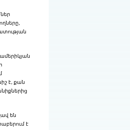
աներ
ողները,
քատության
ոամերիկյան
ր
մ
իշ է, քան
անիքներից
լավ են
աբերում է