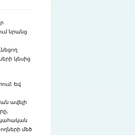
որ
ւմ նրանց
ւնեցող
ների կեսից
ում: Եվ
ան ավելի
րը,
ապահական
նողների մեծ