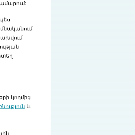
համարում:
ապես
իմնականում
 բախվում
ության
րտեղ
րի կողմից
նություն
և
յին