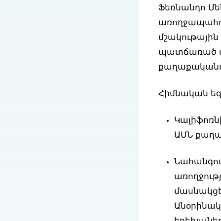
Ֆեռնանդո Մեն
առողջապահու
մշակութային
պատճառած վ
քաղաքականու
Հիմնական եզ
Կալիֆոռն
ԱՄՆ քաղա
Նահանգու
առողջութ
մասնակցե
Անօրինակ