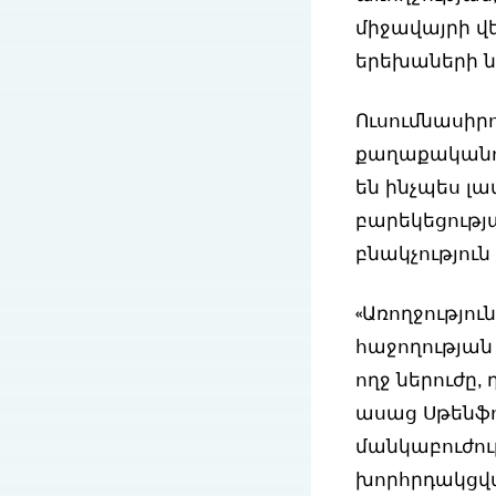
միջավայրի վ
երեխաների ն
Ուսումնասիր
քաղաքականու
են ինչպես լ
բարեկեցությ
բնակչություն
«Առողջությո
հաջողության
ողջ ներուժը,
ասաց Սթենֆո
մանկաբուժու
խորհրդակցվա