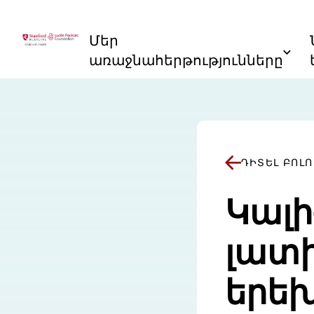
Անցնել բովանդակությանը
Մեր
առաջնահերթությունները
ԴԻՏԵԼ ԲՈԼՈ
Կալի
լատ
երեխ