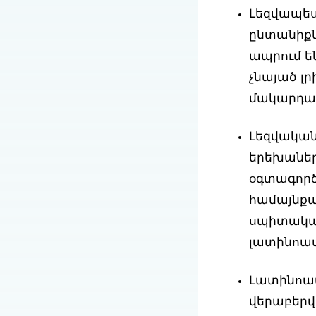
Լեզվապես
ընտանիքն
ապրում ե
չնայած լ
մակարդակ
Լեզվական
երեխաներ
օգտագործ
համայնքայ
սպիտակամ
լատինոամ
Լատինոամ
վերաբերվ