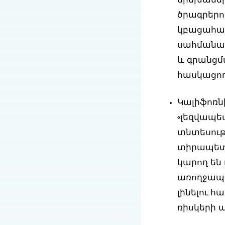
երեխաներ
ծրագրերու
կբացահայ
սահմանափ
և գրանցմ
հասկացող
Կալիֆոռն
«լեզվապես
տնտեսությ
տիրապետո
կարող են 
առողջապա
լինելու հ
ռիսկերի ա