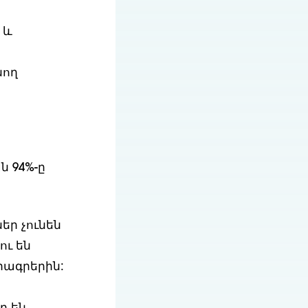
 և
նող
ն 94%-ը
եր չունեն
ու են
րագրերին: