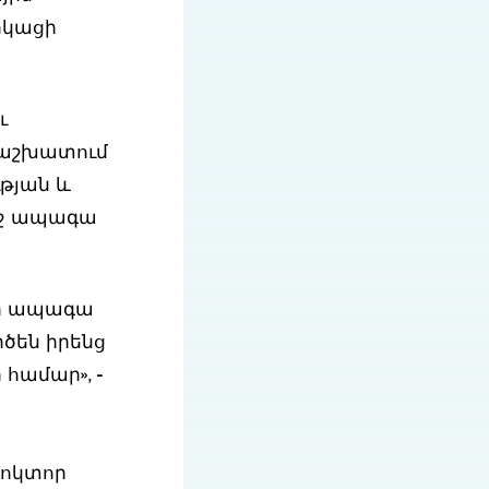
իկացի
ւ
 աշխատում
թյան և
ղջ ապագա
րի ապագա
ծեն իրենց
համար», -
դոկտոր