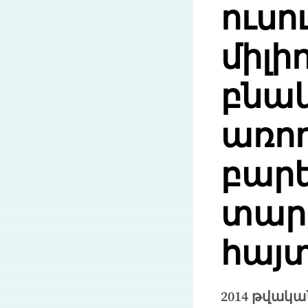
ուսո
միլի
բնակ
առող
բարե
տարբ
հայտ
2014 թվակա