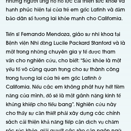
những người ủng hộ nỗ lực cải thiện sức khỏe và
hạnh phúc hiện tại của trẻ em gốc Latinh và đảm
bảo dân số tương lai khỏe mạnh cho California.
Tiến sĩ Fernando Mendoza, giáo sư nhi khoa tại
Bệnh viện Nhi đồng Lucile Packard Stanford và là
một trong những chuyên gia y tế được tham
vấn cho nghiên cứu, cho biết: “Sức khỏe là một
yếu tố vô cùng quan trọng cho sự thành công
trong tương lai của trẻ em gốc Latinh ở
California. Nếu các em không phát huy hết tiềm
năng của mình, đó sẽ là một gánh nặng kinh tế
khủng khiếp cho tiểu bang”. Nghiên cứu này
cho thấy sự cần thiết phải xây dựng các chính
sách cải thiện khả năng tiếp cận dịch vụ chăm