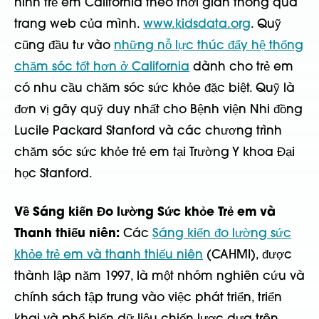
hình trẻ em California theo thời gian thông qua
trang web của mình.
www.kidsdata.org
. Quỹ
cũng đầu tư vào
những nỗ lực thúc đẩy hệ thống
chăm sóc tốt hơn ở California
dành cho trẻ em
có nhu cầu chăm sóc sức khỏe đặc biệt. Quỹ là
đơn vị gây quỹ duy nhất cho Bệnh viện Nhi đồng
Lucile Packard Stanford và các chương trình
chăm sóc sức khỏe trẻ em tại Trường Y khoa Đại
học Stanford.
Về Sáng kiến Đo lường Sức khỏe Trẻ em và
Thanh thiếu niên:
Các
Sáng kiến đo lường sức
khỏe trẻ em và thanh thiếu niên
(CAHMI), được
thành lập năm 1997, là một nhóm nghiên cứu và
chính sách tập trung vào việc phát triển, triển