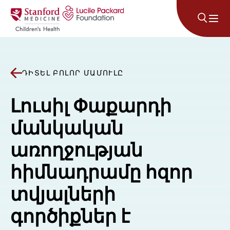
Անցնել բովանդակությանը
ԴԻՏԵԼ ԲՈԼՈՐ ՄԱՄՈՒԼԸ
Լուսիլ Փաքարդի
մանկական
առողջության
հիմնադրամը հզոր
տվյալների
գործիքներ է