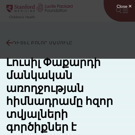
Անցնել բովանդակությանը
ԴԻՏԵԼ ԲՈԼՈՐ ՄԱՄՈՒԼԸ
Լուսիլ Փաքարդի
մանկական
առողջության
հիմնադրամը հզոր
տվյալների
գործիքներ է