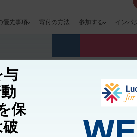
の優先事項
寄付の方法
参加する
インパ
を与
行動
何を保
は破