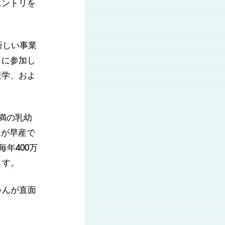
エントリを
新しい事業
」に参加し
疫学、およ
満の乳幼
んが早産で
年400万
ます。
ゃんが直面