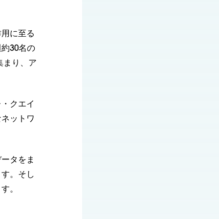
作用に至る
約30名の
に集まり、ア
レ・クエイ
なネットワ
データをま
ます。そし
ます。