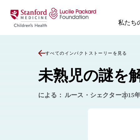
コンテンツにスキップ
私たち
すべてのインパクトストーリーを見る
未熟児の謎を
による： ルース・シェクター
2015