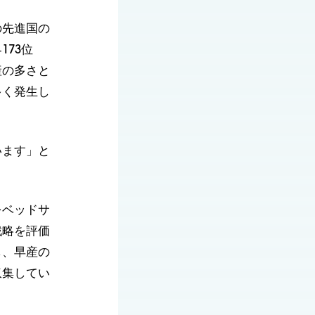
の先進国の
73位
産の多さと
多く発生し
います」と
をベッドサ
戦略を評価
し、早産の
収集してい