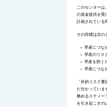
このセンターは、
の資金提供を受
計画されている
その目標は次の
早産につな
早産のリス
早産を防ぐ
早産につな
「外的リスク要
だ分かっていま
務めるスティー
を引き起こすの