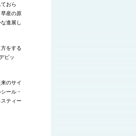
れておら
。早産の原
かな進展し
え方をする
デビッ
従来のサイ
ルシール・
るスティー