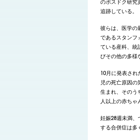
のポスドク研究
追跡している。
彼らは、医学の
であるスタンフ
ている産科、統
びその他の多様な
10月に発表さ
児の死亡原因の第
生まれ、そのうち
人以上の赤ちゃ
妊娠28週未満
する合併症は多