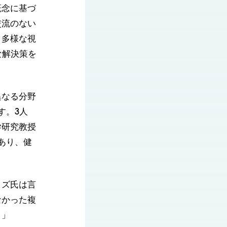
概念に基づ
交流のない
、多様な視
な解決策を
異なる分野
す。3人
学研究教授
あり、健
イズ氏は言
なかった複
。」