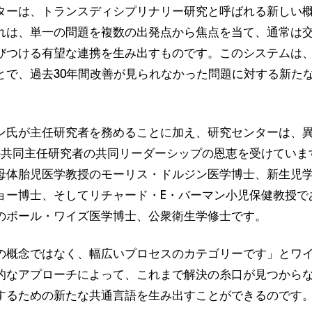
ターは、トランスディシプリナリー研究と呼ばれる新しい
れは、単一の問題を複数の出発点から焦点を当て、通常は
びつける有望な連携を生み出すものです。このシステムは
とで、過去30年間改善が見られなかった問題に対する新た
。
ン氏が主任研究者を務めることに加え、研究センターは、
の共同主任研究者の共同リーダーシップの恩恵を受けていま
母体胎児医学教授のモーリス・ドルジン医学博士、新生児
ョー博士、そしてリチャード・E・バーマン小児保健教授で
のポール・ワイズ医学博士、公衆衛生学修士です。
の概念ではなく、幅広いプロセスのカテゴリーです」とワ
的なアプローチによって、これまで解決の糸口が見つから
するための新たな共通言語を生み出すことができるのです