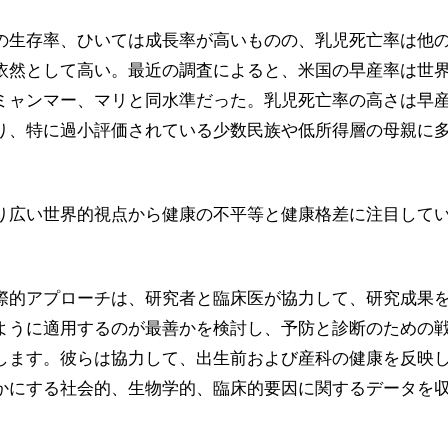
の生存率、ひいては成長率が高いものの、乳児死亡率は他
依然として高い。最近の調査によると、米国の早産率は世界1
ミャンマー、マリと同水準だった。乳児死亡率の高さは早
り、特に過小評価されている少数民族や低所得層の母親に
り広い世界的視点から健康の不平等と健康格差に注目して
。
際的アプローチは、研究者と臨床医が協力して、研究成果
ように適用するのが最善かを検討し、予防と診断のための
します。彼らは協力して、出生前および産科の健康を反映
かにする社会的、生物学的、臨床的要因に関するデータを