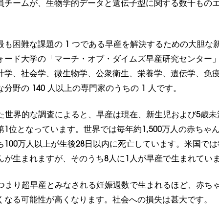
員チームが、生物学的データと遺伝子型に関する数千もの
最も困難な課題の 1 つである早産を解決するための大胆な
ォード大学の「マーチ・オブ・ダイムズ早産研究センター
計学、社会学、微生物学、公衆衛生、栄養学、遺伝学、免
分野の 140 人以上の専門家のうちの 1 人です。
れた世界的な調査によると、早産は現在、新生児および5歳未
1位となっています。世界では毎年約1,500万人の赤ちゃ
100万人以上が生後28日以内に死亡しています。米国では毎
んが生まれますが、そのうち8人に1人が早産で生まれてい
、つまり超早産とみなされる妊娠週数で生まれるほど、赤ち
くなる可能性が高くなります。社会への損失は甚大です。