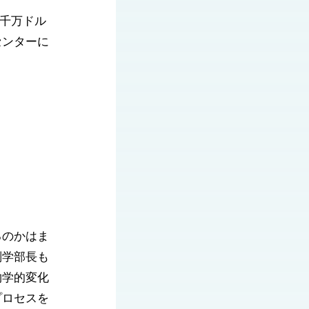
2千万ドル
センターに
るのかはま
副学部長も
物学的変化
プロセスを