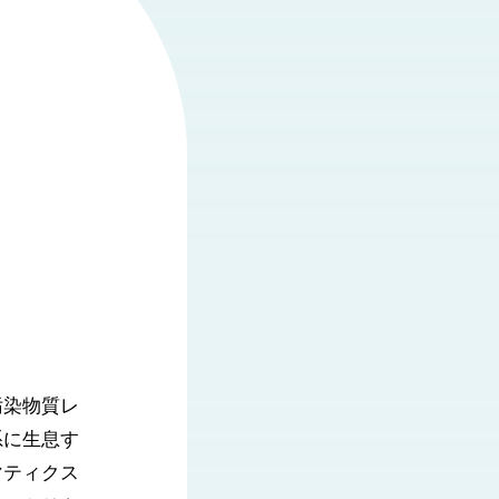
汚染物質レ
系に生息す
マティクス