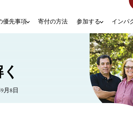
の優先事項
寄付の方法
参加する
インパ
解く
年9月8日