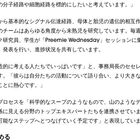
の分子経路や細胞経路を標的にしたいと考えています。」
から基本的なシグナル伝達経路、母体と胎児の遺伝的相互
のチームはあらゆる角度から未熟児を研究しています。毎週
研究員、学生が「Preemie Wednesday」セッション
、発表を行い、進捗状況を共有しています。
造的に考える人たちでいっぱいです」と、事務局長のセセ
す。「彼らは自分たちの活動について語り合い、より大き
ことに熱心です。」
プロセスを「科学的なスープのようなもので、山のような
係に見える分野のトップエキスパートたちを連携させてい
可能なステップへとつなげていく予定です」と表現してい
める