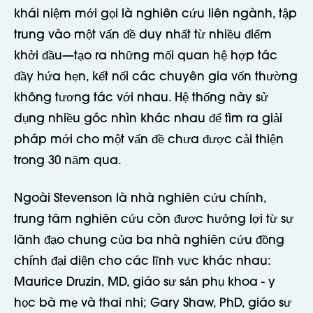
khái niệm mới gọi là nghiên cứu liên ngành, tập
trung vào một vấn đề duy nhất từ nhiều điểm
khởi đầu—tạo ra những mối quan hệ hợp tác
đầy hứa hẹn, kết nối các chuyên gia vốn thường
không tương tác với nhau. Hệ thống này sử
dụng nhiều góc nhìn khác nhau để tìm ra giải
pháp mới cho một vấn đề chưa được cải thiện
trong 30 năm qua.
Ngoài Stevenson là nhà nghiên cứu chính,
trung tâm nghiên cứu còn được hưởng lợi từ sự
lãnh đạo chung của ba nhà nghiên cứu đồng
chính đại diện cho các lĩnh vực khác nhau:
Maurice Druzin, MD, giáo sư sản phụ khoa - y
học bà mẹ và thai nhi; Gary Shaw, PhD, giáo sư