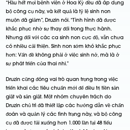
“Hầu hết mọi bệnh viện ở Hoa Kỳ đều đã áp dụng
bộ công cụ này, và kết quả là tỷ lệ sinh non
muộn đã giảm”, Druzin nói. “Tình hình đã được
khắc phục nhờ sự thay đổi trong thực hành.
Nhưng đối với các ca sinh non cực độ, vẫn chưa
có nhiều cải thiện. Sinh non sớm khó khắc phục
hơn: Vấn đề không phải ở việc sinh nở, mà là ở
sự phát triển của thai nhi.”
Druzin cũng đóng vai trò quan trọng trong việc
triển khai các tiêu chuẩn mới để điều trị tiền sản
giật và sản giật. Một nhóm chuyên trách do
Druzin chủ trì đã thiết lập các hướng dẫn về chẩn
đoán và quản lý các tình trạng này, và bộ công
cụ đã được tải xuống hơn 1.000 lần tại 48 tiểu