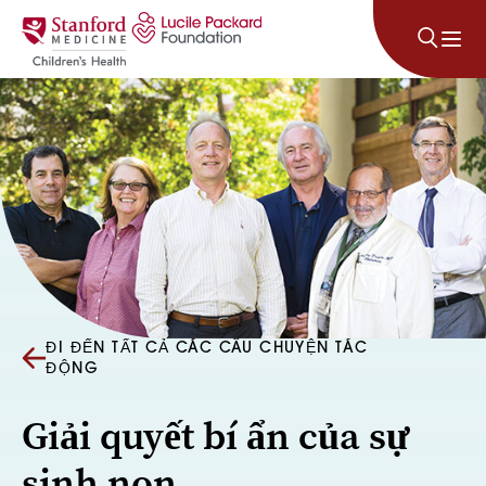
Bỏ qua nội dung
ĐI ĐẾN TẤT CẢ CÁC CÂU CHUYỆN TÁC
ĐỘNG
Giải quyết bí ẩn của sự
sinh non