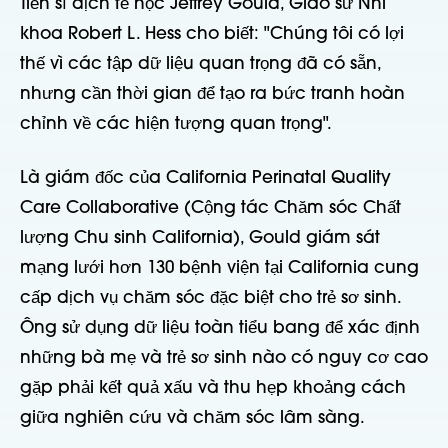
Tiến sĩ dịch tễ học Jeffrey Gould, Giáo sư Nhi
khoa Robert L. Hess cho biết: "Chúng tôi có lợi
thế vì các tập dữ liệu quan trọng đã có sẵn,
nhưng cần thời gian để tạo ra bức tranh hoàn
chỉnh về các hiện tượng quan trọng".
Là giám đốc của California Perinatal Quality
Care Collaborative (Cộng tác Chăm sóc Chất
lượng Chu sinh California), Gould giám sát
mạng lưới hơn 130 bệnh viện tại California cung
cấp dịch vụ chăm sóc đặc biệt cho trẻ sơ sinh.
Ông sử dụng dữ liệu toàn tiểu bang để xác định
những bà mẹ và trẻ sơ sinh nào có nguy cơ cao
gặp phải kết quả xấu và thu hẹp khoảng cách
giữa nghiên cứu và chăm sóc lâm sàng.