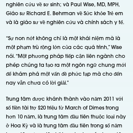
nghiên cứu về sơ sinh; và Paul Wise, MD, MPH,
Giáo sư Richard E. Behrman về Sức khỏe Trẻ em
và là giáo sư về nghiên cứu và chính sách y tế.
“Sự non nớt không chỉ là một khái niệm mà là
một phạm trù rộng lớn của các quá trình,” Wise
nói. “Một phương pháp tiếp cận liên ngành cho
phép chúng ta tạo ra một ngôn ngữ chung mới
để khám phá một vấn đề phức tạp mà cho đến
nay vẫn chưa có lời giải.”
Trung tâm được khánh thành vào năm 2011 với
số tiền tài trợ $20 triệu từ March of Dimes trong
hơn 10 năm, là trung tâm đầu tiên thuộc loại này
ở Hoa Kỳ và là trung tâm đầu tiên trong số năm