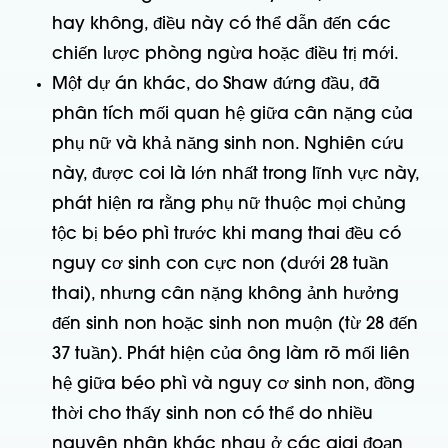
hay không, điều này có thể dẫn đến các
chiến lược phòng ngừa hoặc điều trị mới.
Một dự án khác, do Shaw đứng đầu, đã
phân tích mối quan hệ giữa cân nặng của
phụ nữ và khả năng sinh non. Nghiên cứu
này, được coi là lớn nhất trong lĩnh vực này,
phát hiện ra rằng phụ nữ thuộc mọi chủng
tộc bị béo phì trước khi mang thai đều có
nguy cơ sinh con cực non (dưới 28 tuần
thai), nhưng cân nặng không ảnh hưởng
đến sinh non hoặc sinh non muộn (từ 28 đến
37 tuần). Phát hiện của ông làm rõ mối liên
hệ giữa béo phì và nguy cơ sinh non, đồng
thời cho thấy sinh non có thể do nhiều
nguyên nhân khác nhau ở các giai đoạn