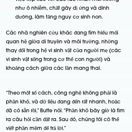
như ô nhiễm, chất gây dị ứng và dinh
dưỡng, làm tăng nguy cơ sinh non.
Các nhà nghiên cứu khác đang tìm hiểu mối
quan hệ giữa di truyền và môi trường, những
thay đổi trong hệ vi sinh vật của người mẹ (các
vi sinh vật sống trong cơ thể con người) và
khoảng cách giữa các lần mang thai.
“Theo một số cách, công nghệ không phải là
phần khó, và dữ liệu đang đến rất nhanh, hoặc
đã có sẵn rồi,” Butte nói. “Phần khó bây giờ là tìm
ra câu hỏi cần đặt ra. Sau đó, chúng tôi có thể
viết phần mềm để trả lời.”