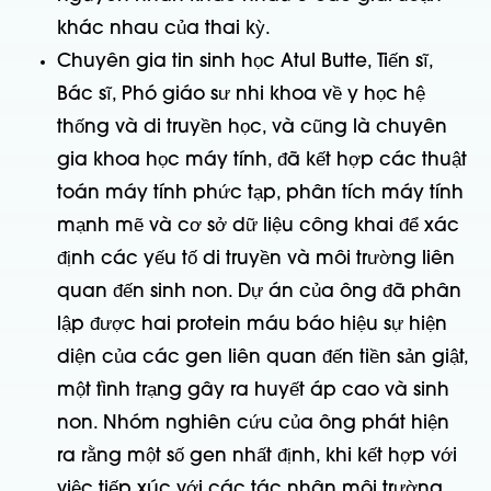
khác nhau của thai kỳ.
Chuyên gia tin sinh học Atul Butte, Tiến sĩ,
Bác sĩ, Phó giáo sư nhi khoa về y học hệ
thống và di truyền học, và cũng là chuyên
gia khoa học máy tính, đã kết hợp các thuật
toán máy tính phức tạp, phân tích máy tính
mạnh mẽ và cơ sở dữ liệu công khai để xác
định các yếu tố di truyền và môi trường liên
quan đến sinh non. Dự án của ông đã phân
lập được hai protein máu báo hiệu sự hiện
diện của các gen liên quan đến tiền sản giật,
một tình trạng gây ra huyết áp cao và sinh
non. Nhóm nghiên cứu của ông phát hiện
ra rằng một số gen nhất định, khi kết hợp với
việc tiếp xúc với các tác nhân môi trường