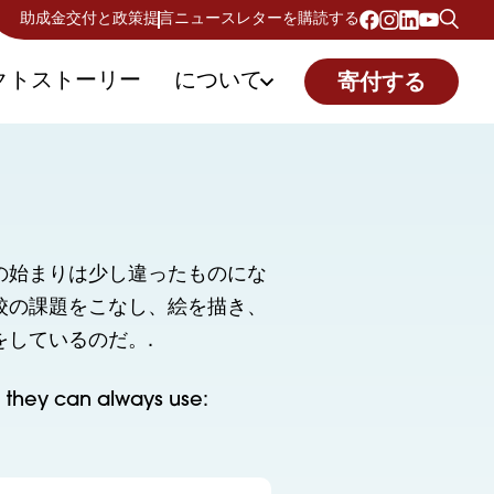
助成金交付と政策提言
ニュースレターを購読する
クトストーリー
について
寄付する
の始まりは少し違ったものにな
校の課題をこなし、絵を描き、
しているのだ。.
g they can always use: