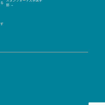
スタンフォード大学医学
ある
部
関す