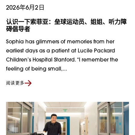
2026年6月2日
认识一下索菲亚：垒球运动员、姐姐、听力障
碍倡导者
Sophia has glimmers of memories from her
earliest days as a patient at Lucile Packard
Children’s Hospital Stanford. “I remember the
feeling of being small,...
阅读更多