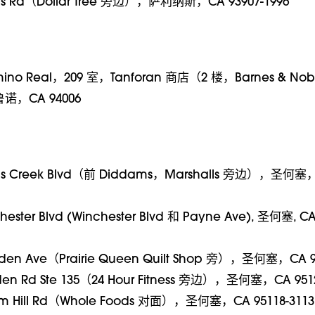
vis Rd（Dollar Tree 旁边），萨利纳斯，CA 93907-1996
amino Real，209 室，Tanforan 商店（2 楼，Barnes & Nob
，CA 94006
ens Creek Blvd（前 Diddams，Marshalls 旁边），圣何塞
chester Blvd (Winchester Blvd 和 Payne Ave), 圣何塞, CA
den Ave（Prairie Queen Quilt Shop 旁），圣何塞，CA 9
den Rd Ste 135（24 Hour Fitness 旁边），圣何塞，CA 951
som Hill Rd（Whole Foods 对面），圣何塞，CA 95118-3113