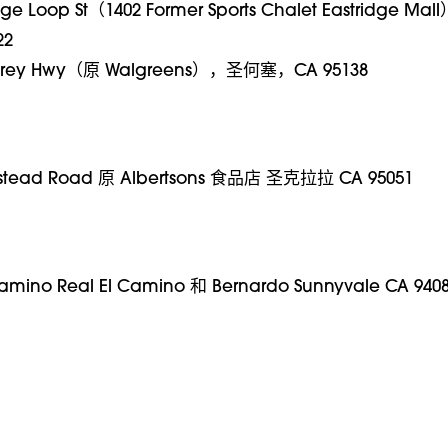
idge Loop St（1402 Former Sports Chalet Eastridge M
22
terey Hwy（原 Walgreens），圣何塞，CA 95138
stead Road 原 Albertsons 食品店 圣克拉拉 CA 95051
Camino Real El Camino 和 Bernardo Sunnyvale CA 9408
！