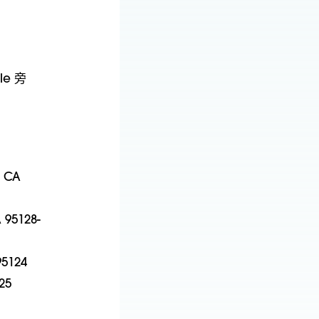
le 旁
，CA
 95128-
5124
25