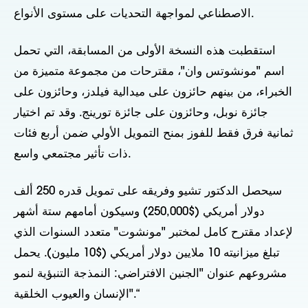
الاصطناعي لمواجهة التحديات على مستوى الأنواع.
استقطبت هذه النسخة الأولى من المسابقة، التي تحمل
اسم "مونشوتس وان"، مقترحات من مجموعة متميزة من
الخبراء، من بينهم حائزون على ميدالية فيلدز، وحائزون على
جائزة نوبل، وحائزون على جائزة تورينج. وقد تم اختيار
ثمانية فرق فقط للفوز بمنح التمويل الأولي ضمن أربع فئات
ذات تأثير مجتمعي واسع.
سيحصل الدكتور تشيو وفريقه على تمويل قدره 250 ألف
دولار أمريكي ($250,000) وسيكون أمامهم ستة أشهر
لإعداد مقترح كامل لمختبر "مونشوت" متعدد السنوات الذي
تبلغ ميزانيته 10 ملايين دولار أمريكي ($10 مليون). يحمل
مشروعهم عنوان "الجنين الافتراضي: النمذجة التنبؤية لنمو
الإنسان والعيوب الخلقية".“