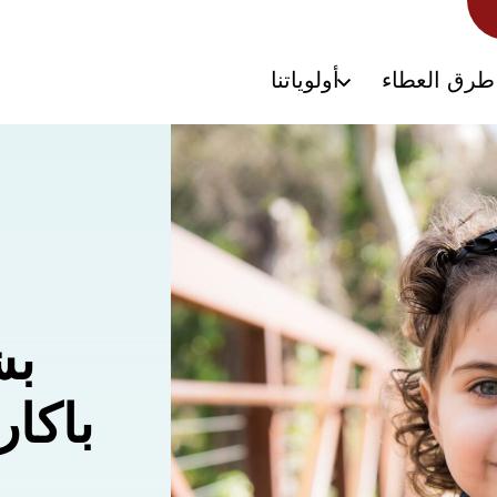
طرق العطاء
أولوياتنا
بش
باكا