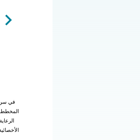
في سن ا
المخططة.
الرعاي
الأخصائية