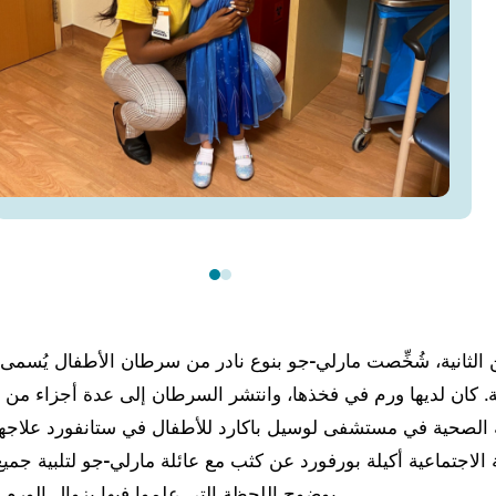
لثانية، شُخِّصت مارلي-جو بنوع نادر من سرطان الأطفال يُسمى
 كان لديها ورم في فخذها، وانتشر السرطان إلى عدة أجزاء من 
ة الصحية في مستشفى لوسيل باكارد للأطفال في ستانفورد علاجها
 الاجتماعية أكيلة بورفورد عن كثب مع عائلة مارلي-جو لتلبية جميع 
بوضوح اللحظة التي علموا فيها بزوال الورم من فخذ مارلي-جو.