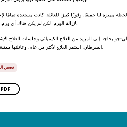
ظة مميزة لنا جميعًا، وفوزًا كبيرًا للعائلة. كانت مستعدة تمامًا ل
لإزالة الورم، لكن لم يكن هناك أي ورم، كما يقول بورفورد.
رلي-جو بحاجة إلى المزيد من العلاج الكيميائي وجلسات العلاج ال
السرطان. استمر العلاج لأكثر من عام، وعائلتها ممتنة لكل دعم بورفورد.
قصص ال
حفظ كملف DF