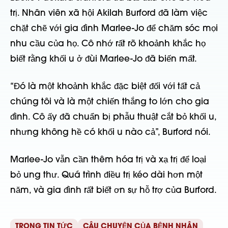
trị. Nhân viên xã hội Akilah Burford đã làm việc
chặt chẽ với gia đình Marlee-Jo để chăm sóc mọi
nhu cầu của họ. Cô nhớ rất rõ khoảnh khắc họ
biết rằng khối u ở đùi Marlee-Jo đã biến mất.
“Đó là một khoảnh khắc đặc biệt đối với tất cả
chúng tôi và là một chiến thắng to lớn cho gia
đình. Cô ấy đã chuẩn bị phẫu thuật cắt bỏ khối u,
nhưng không hề có khối u nào cả”, Burford nói.
Marlee-Jo vẫn cần thêm hóa trị và xạ trị để loại
bỏ ung thư. Quá trình điều trị kéo dài hơn một
năm, và gia đình rất biết ơn sự hỗ trợ của Burford.
TRONG TIN TỨC
CÂU CHUYỆN CỦA BỆNH NHÂN