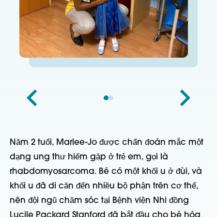
Năm 2 tuổi, Marlee-Jo được chẩn đoán mắc một
dạng ung thư hiếm gặp ở trẻ em, gọi là
rhabdomyosarcoma. Bé có một khối u ở đùi, và
khối u đã di căn đến nhiều bộ phận trên cơ thể,
nên đội ngũ chăm sóc tại Bệnh viện Nhi đồng
Lucile Packard Stanford đã bắt đầu cho bé hóa