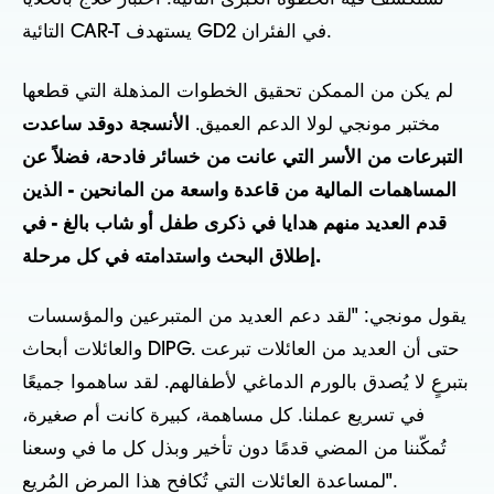
التائية CAR-T يستهدف GD2 في الفئران.
لم يكن من الممكن تحقيق الخطوات المذهلة التي قطعها
مختبر مونجي لولا الدعم العميق.
الأنسجة د
وقد ساعدت
التبرعات من الأسر التي عانت من خسائر فادحة، فضلاً عن
المساهمات المالية من قاعدة واسعة من المانحين - الذين
قدم العديد منهم هدايا في ذكرى طفل أو شاب بالغ - في
إطلاق البحث واستدامته في كل مرحلة.
يقول مونجي: "لقد دعم العديد من المتبرعين والمؤسسات
والعائلات أبحاث DIPG. حتى أن العديد من العائلات تبرعت
بتبرعٍ لا يُصدق بالورم الدماغي لأطفالهم. لقد ساهموا جميعًا
في تسريع عملنا. كل مساهمة، كبيرة كانت أم صغيرة،
تُمكّننا من المضي قدمًا دون تأخير وبذل كل ما في وسعنا
لمساعدة العائلات التي تُكافح هذا المرض المُريع".