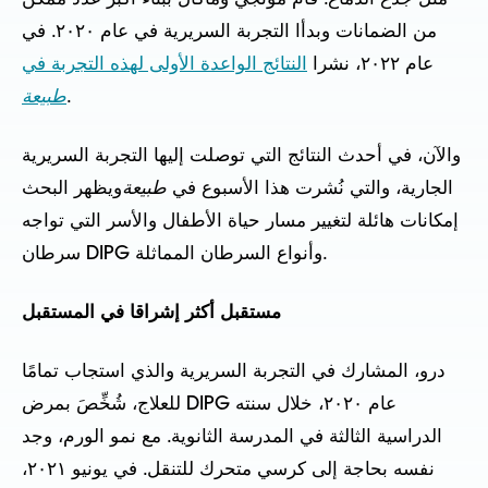
من الضمانات وبدأا التجربة السريرية في عام ٢٠٢٠. في
عام ٢٠٢٢، نشرا
النتائج الواعدة الأولى لهذه التجربة في
.
طبيعة
والآن، في أحدث النتائج التي توصلت إليها التجربة السريرية
الجارية، والتي نُشرت هذا الأسبوع في
طبيعة
ويظهر البحث
إمكانات هائلة لتغيير مسار حياة الأطفال والأسر التي تواجه
سرطان DIPG وأنواع السرطان المماثلة.
مستقبل أكثر إشراقا في المستقبل
درو، المشارك في التجربة السريرية والذي استجاب تمامًا
للعلاج، شُخِّصَ بمرض DIPG عام ٢٠٢٠، خلال سنته
الدراسية الثالثة في المدرسة الثانوية. مع نمو الورم، وجد
نفسه بحاجة إلى كرسي متحرك للتنقل. في يونيو ٢٠٢١،