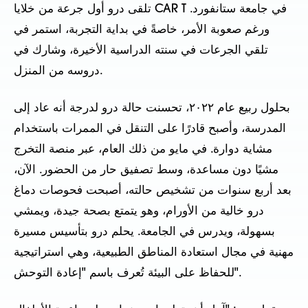
تلقى درو أول جرعة من خلايا CAR T في جامعة ستانفورد.
ورغم صعوبة الأمر، خاصةً في بداية التجربة، استمر في
تلقي الجرعات في سنته الدراسية الأخيرة، وشارك في
دروسه من المنزل.
بحلول ربيع عام ٢٠٢٢، تحسنت حالة درو لدرجة أنه عاد إلى
المدرسة، وأصبح قادرًا على التنقل في الممرات باستخدام
مشاية دوارة. في مايو من ذلك العام، عبر منصة التخرج
مشيًا دون مساعدة، وسط تصفيق حار من الحضور. الآن،
بعد أربع سنوات من تشخيص حالته، أصبحت فحوصات دماغ
درو خالية من الأورام، وهو يتمتع بصحة جيدة، ويمشي
بسهولة، ويدرس في الجامعة. يحلم درو بتأسيس مسيرة
مهنية في مجال استعادة المناطق الطبيعية، وهي استراتيجية
للحفاظ على البيئة تُعرف باسم "إعادة التوحش".