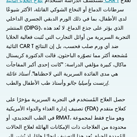
لعلاج
علاج الخلايا التائية CAR T
تستكشف الدراسة استخدام
سرطانات الدماغ أو النخاع الشوكي القاتلة، الأكثر شيوعًا
لدى الأطفال، بما في ذلك الورم الدبقي الجسري الداخلي
المنتشر (DIPG)، الذي يؤثر على جذع الدماغ. لا تُعد هذه
التجربة السريرية من أوائل التجارب التي تُثبت فعالية الخلايا
التائية CAR T ضد أي ورم صلب فحسب، بل إن النتائج
مُشجعة أكثر مما تصوّره الباحثون. قالت الدكتورة كريستال
ماكال، كبيرة مؤلفي الدراسة: "كانت إحدى أكبر المفاجآت
هي مدى الفائدة السريرية التي لاحظناها".
أستاذ عائلة
وأستاذ طب الأطفال والطب.
إرنست وأميليا جالو
حصل العلاج المُستخدم في التجربة السريرية مؤخرًا على
تصنيف إدارة الغذاء والدواء الأمريكية (FDA) كعلاج متقدم
في الطب التجديدي، أو RMAT، وهو متاح فقط لمجموعة
محدودة من العلاجات ذات الإمكانات الهائلة لعلاج الحالات
المُهددة للحياة. يُعد هذا التصنيف إنجازًا هامًا، إذ يُشير إلى