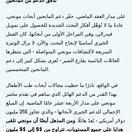
تدفق الدعم من المانحين
على مدار العقد الماضي، حفّز دعم المانحين أبحاث مونجي.
عادةً ما لا تُؤهّل أفكار البحث الجديدة للحصول على تمويل
فيدرالي، وفي المراحل الأولى من أبحاثها، كان العمل
الخيري أساسيًا لإنجاح البحث. والآن، لا يزال الوتيرة
السريعة لاكتشافات مونجي المتواصلة - التي تنتظرها
العائلات اليائسة بفارغ الصبر - تُعزى بشكل كبير إلى دعم
المانحين المتحمسين.
في الواقع، نادرًا ما حظيت مجالات أبحاث طب الأطفال
بهذا القدر من الدعم الهائل الذي ساهم في تقدم مختبر
مونجي على مدار الأربعة عشر عامًا الماضية. إن المبلغ
الإجمالي للدعم الخيري لأبحاثها - والذي تجاوز $25 مليون
دولار أمريكي - يُعدّ هائلًا.
ومن المذهل أيضًا أن مونجي تلقى
هدايا على جميع المستويات، تتراوح من $5 إلى $5 مليون