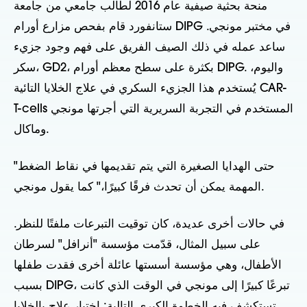
منحة بحثية صيفية عام 2016 لطالب جامعي من جامعة
ستانفورد قام بفحص مزارع أورام DIPG في مختبر مونجي.
ساعد عمله في ذلك الصيف الفريق على فهم وجود جزيء
سكر، GD2، بكثرة على سطح معظم أورام DIPG. واليوم،
يُستخدم هذا الجزيء السكري في علاج الخلايا التائية CAR-
T-cells المستخدم في التجربة السريرية التي أجرتها مونجي
وماكال.
حتى الهدايا الصغيرة التي يتم تقديمها في نقاط الضغط
"
المهمة يمكن أن تحدث فرقًا كبيرًا،" كما يقول مونجي.
في حالات أخرى عديدة، كان توقيت التبرعات ملفتًا للنظر.
على سبيل المثال، قدّمت مؤسسة "أنرافل" لسرطان
الأطفال، وهي مؤسسة أسستها عائلة أخرى فقدت طفلها
بسبب DIPG، تبرعًا كبيرًا إلى مونجي في الوقت الذي كانت
تستكشف فيه الخطوة الكبرى التالية: اختبار علاج بالخلايا