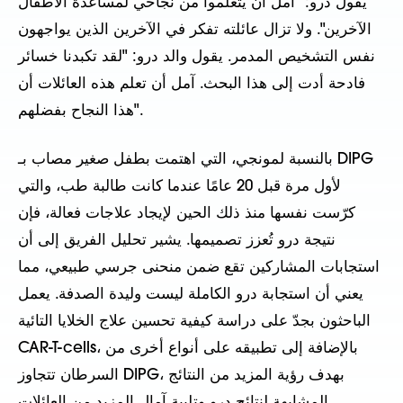
يقول درو: "آمل أن يتعلموا من نجاحي لمساعدة الأطفال
الآخرين". ولا تزال عائلته تفكر في الآخرين الذين يواجهون
نفس التشخيص المدمر. يقول والد درو: "لقد تكبدنا خسائر
فادحة أدت إلى هذا البحث. آمل أن تعلم هذه العائلات أن
هذا النجاح بفضلهم".
بالنسبة لمونجي، التي اهتمت بطفل صغير مصاب بـ DIPG
لأول مرة قبل 20 عامًا عندما كانت طالبة طب، والتي
كرّست نفسها منذ ذلك الحين لإيجاد علاجات فعالة، فإن
نتيجة درو تُعزز تصميمها. يشير تحليل الفريق إلى أن
استجابات المشاركين تقع ضمن منحنى جرسي طبيعي، مما
يعني أن استجابة درو الكاملة ليست وليدة الصدفة. يعمل
الباحثون بجدّ على دراسة كيفية تحسين علاج الخلايا التائية
CAR-T-cells، بالإضافة إلى تطبيقه على أنواع أخرى من
السرطان تتجاوز DIPG، بهدف رؤية المزيد من النتائج
المشابهة لنتائج درو وتلبية آمال المزيد من العائلات.