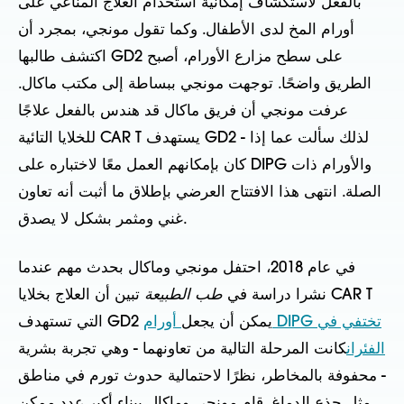
بالفعل لاستكشاف إمكانية استخدام العلاج المناعي على
أورام المخ لدى الأطفال. وكما تقول مونجي، بمجرد أن
اكتشف طالبها GD2 على سطح مزارع الأورام، أصبح
الطريق واضحًا. توجهت مونجي ببساطة إلى مكتب ماكال.
عرفت مونجي أن فريق ماكال قد هندس بالفعل علاجًا
للخلايا التائية CAR T يستهدف GD2 - لذلك سألت عما إذا
كان بإمكانهم العمل معًا لاختباره على DIPG والأورام ذات
الصلة. انتهى هذا الافتتاح العرضي بإطلاق ما أثبت أنه تعاون
غني ومثمر بشكل لا يصدق.
في عام 2018، احتفل مونجي وماكال بحدث مهم عندما
نشرا دراسة في
طب الطبيعة
تبين أن العلاج بخلايا CAR T
التي تستهدف GD2 يمكن أن يجعل
أورام DIPG تختفي في
الفئران
كانت المرحلة التالية من تعاونهما - وهي تجربة بشرية
- محفوفة بالمخاطر، نظرًا لاحتمالية حدوث تورم في مناطق
مثل جذع الدماغ. قام مونجي وماكال ببناء أكبر عدد ممكن