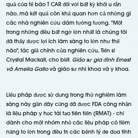
quả của tế bào T CAR đối với bất kỳ khối u rắn
nào, mà kết quả còn khả quan hơn cả những gì
các nhà nghiên cứu dám tưởng tượng. "Một
trong những điều bất ngờ lớn nhất là chúng tôi
đã thấy được lợi ích lâm sàng to lớn như thế
nào", tác giả chính của nghiên cứu, Tiến sĩ
Crystal Mackall, cho biết.
Giáo sư gia đình Ernest
và Amelia Gallo
và giáo sư nhi khoa và y khoa.
Liệu pháp được sử dụng trong thử nghiệm lâm
sàng này gần đây cũng đã được FDA công nhận
là liệu pháp y học tái tạo tiên tiến (RMAT) - chỉ
dành cho một nhóm nhỏ các liệu pháp có tiềm
năng to lớn trong điều trị các bệnh lý đe dọa tính