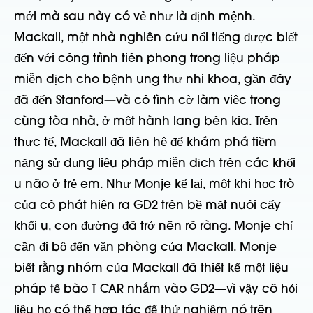
mới mà sau này có vẻ như là định mệnh.
Mackall, một nhà nghiên cứu nổi tiếng được biết
đến với công trình tiên phong trong liệu pháp
miễn dịch cho bệnh ung thư nhi khoa, gần đây
đã đến Stanford—và cô tình cờ làm việc trong
cùng tòa nhà, ở một hành lang bên kia. Trên
thực tế, Mackall đã liên hệ để khám phá tiềm
năng sử dụng liệu pháp miễn dịch trên các khối
u não ở trẻ em. Như Monje kể lại, một khi học trò
của cô phát hiện ra GD2 trên bề mặt nuôi cấy
khối u, con đường đã trở nên rõ ràng. Monje chỉ
cần đi bộ đến văn phòng của Mackall. Monje
biết rằng nhóm của Mackall đã thiết kế một liệu
pháp tế bào T CAR nhắm vào GD2—vì vậy cô hỏi
liệu họ có thể hợp tác để thử nghiệm nó trên