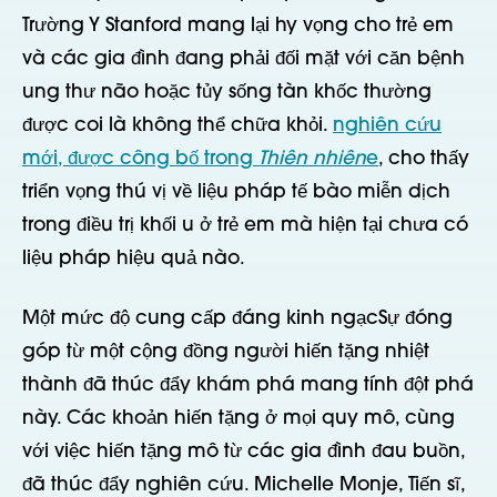
Trường Y Stanford mang lại hy vọng cho trẻ em
và các gia đình đang phải đối mặt với căn bệnh
ung thư não hoặc tủy sống tàn khốc thường
được coi là không thể chữa khỏi.
nghiên cứu
mới, được công bố trong
Thiên nhiên
e
, cho thấy
triển vọng thú vị về liệu pháp tế bào miễn dịch
trong điều trị khối u ở trẻ em mà hiện tại chưa có
liệu pháp hiệu quả nào.
Một mức độ cung cấp đáng kinh ngạc
Sự đóng
góp từ một cộng đồng người hiến tặng nhiệt
thành đã thúc đẩy khám phá mang tính đột phá
này. Các khoản hiến tặng ở mọi quy mô, cùng
với việc hiến tặng mô từ các gia đình đau buồn,
đã thúc đẩy nghiên cứu. Michelle Monje, Tiến sĩ,