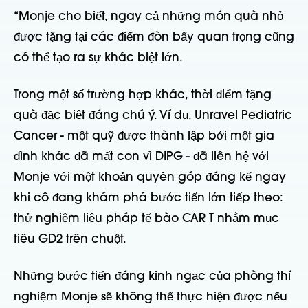
“
Monje cho biết, ngay cả những món quà nhỏ
được tặng tại các điểm đòn bẩy quan trọng cũng
có thể tạo ra sự khác biệt lớn.
Trong một số trường hợp khác, thời điểm tặng
quà đặc biệt đáng chú ý. Ví dụ, Unravel Pediatric
Cancer - một quỹ được thành lập bởi một gia
đình khác đã mất con vì DIPG - đã liên hệ với
Monje với một khoản quyên góp đáng kể ngay
khi cô đang khám phá bước tiến lớn tiếp theo:
thử nghiệm liệu pháp tế bào CAR T nhắm mục
tiêu GD2 trên chuột.
Những bước tiến đáng kinh ngạc của phòng thí
nghiệm Monje sẽ không thể thực hiện được nếu