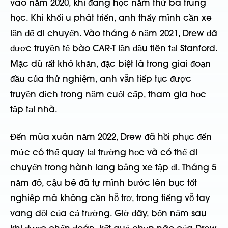
vào năm 2020, khi đang học năm thứ ba trung
học. Khi khối u phát triển, anh thấy mình cần xe
lăn để di chuyển. Vào tháng 6 năm 2021, Drew đã
được truyền tế bào CAR-T lần đầu tiên tại Stanford.
Mặc dù rất khó khăn, đặc biệt là trong giai đoạn
đầu của thử nghiệm, anh vẫn tiếp tục được
truyền dịch trong năm cuối cấp, tham gia học
tập tại nhà.
Đến mùa xuân năm 2022, Drew đã hồi phục đến
mức có thể quay lại trường học và có thể di
chuyển trong hành lang bằng xe tập đi. Tháng 5
năm đó, cậu bé đã tự mình bước lên bục tốt
nghiệp mà không cần hỗ trợ, trong tiếng vỗ tay
vang dội của cả trường. Giờ đây, bốn năm sau