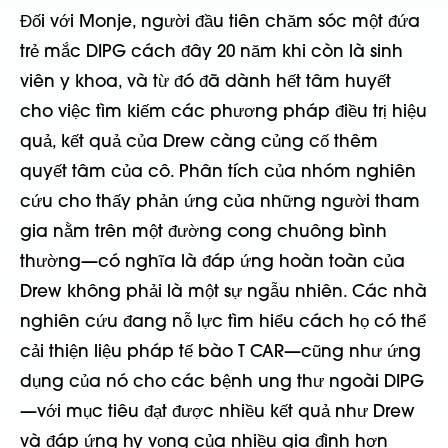
Đối với Monje, người đầu tiên chăm sóc một đứa
trẻ mắc DIPG cách đây 20 năm khi còn là sinh
viên y khoa, và từ đó đã dành hết tâm huyết
cho việc tìm kiếm các phương pháp điều trị hiệu
quả, kết quả của Drew càng củng cố thêm
quyết tâm của cô. Phân tích của nhóm nghiên
cứu cho thấy phản ứng của những người tham
gia nằm trên một đường cong chuông bình
thường—có nghĩa là đáp ứng hoàn toàn của
Drew không phải là một sự ngẫu nhiên. Các nhà
nghiên cứu đang nỗ lực tìm hiểu cách họ có thể
cải thiện liệu pháp tế bào T CAR—cũng như ứng
dụng của nó cho các bệnh ung thư ngoài DIPG
—với mục tiêu đạt được nhiều kết quả như Drew
và đáp ứng hy vọng của nhiều gia đình hơn