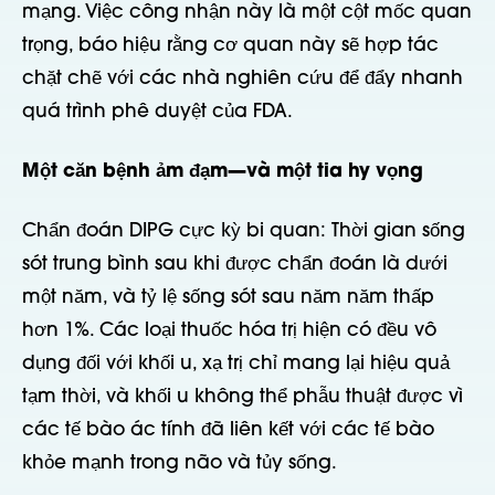
mạng. Việc công nhận này là một cột mốc quan
trọng, báo hiệu rằng cơ quan này sẽ hợp tác
chặt chẽ với các nhà nghiên cứu để đẩy nhanh
quá trình phê duyệt của FDA.
Một căn bệnh ảm đạm—và một tia hy vọng
Chẩn đoán DIPG cực kỳ bi quan: Thời gian sống
sót trung bình sau khi được chẩn đoán là dưới
một năm, và tỷ lệ sống sót sau năm năm thấp
hơn 1%. Các loại thuốc hóa trị hiện có đều vô
dụng đối với khối u, xạ trị chỉ mang lại hiệu quả
tạm thời, và khối u không thể phẫu thuật được vì
các tế bào ác tính đã liên kết với các tế bào
khỏe mạnh trong não và tủy sống.