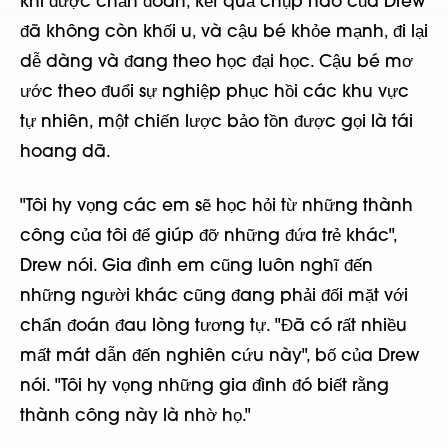
khi được chẩn đoán, kết quả chụp não của Drew
đã không còn khối u, và cậu bé khỏe mạnh, đi lại
dễ dàng và đang theo học đại học. Cậu bé mơ
ước theo đuổi sự nghiệp phục hồi các khu vực
tự nhiên, một chiến lược bảo tồn được gọi là tái
hoang dã.
"Tôi hy vọng các em sẽ học hỏi từ những thành
công của tôi để giúp đỡ những đứa trẻ khác",
Drew nói. Gia đình em cũng luôn nghĩ đến
những người khác cũng đang phải đối mặt với
chẩn đoán đau lòng tương tự. "Đã có rất nhiều
mất mát dẫn đến nghiên cứu này", bố của Drew
nói. "Tôi hy vọng những gia đình đó biết rằng
thành công này là nhờ họ."