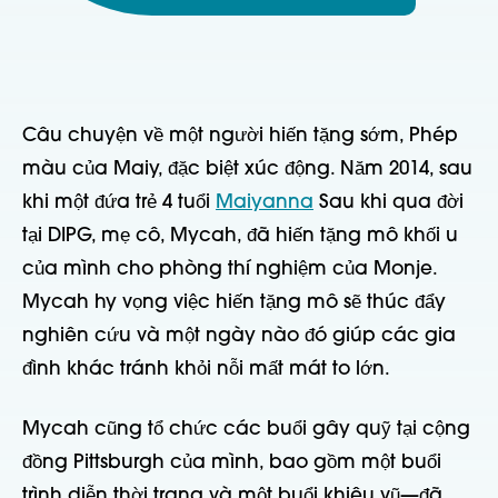
Câu chuyện về một người hiến tặng sớm, Phép
màu của Maiy, đặc biệt xúc động. Năm 2014, sau
khi một đứa trẻ 4 tuổi
Maiyanna
Sau khi qua đời
tại DIPG, mẹ cô, Mycah, đã hiến tặng mô khối u
của mình cho phòng thí nghiệm của Monje.
Mycah hy vọng việc hiến tặng mô sẽ thúc đẩy
nghiên cứu và một ngày nào đó giúp các gia
đình khác tránh khỏi nỗi mất mát to lớn.
Mycah cũng tổ chức các buổi gây quỹ tại cộng
đồng Pittsburgh của mình, bao gồm một buổi
trình diễn thời trang và một buổi khiêu vũ—đã