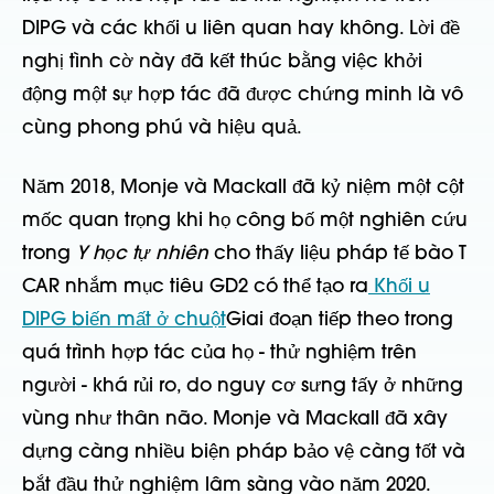
DIPG và các khối u liên quan hay không. Lời đề
nghị tình cờ này đã kết thúc bằng việc khởi
động một sự hợp tác đã được chứng minh là vô
cùng phong phú và hiệu quả.
Năm 2018, Monje và Mackall đã kỷ niệm một cột
mốc quan trọng khi họ công bố một nghiên cứu
trong
Y học tự nhiên
cho thấy liệu pháp tế bào T
CAR nhắm mục tiêu GD2 có thể tạo ra
Khối u
DIPG biến mất ở chuột
Giai đoạn tiếp theo trong
quá trình hợp tác của họ - thử nghiệm trên
người - khá rủi ro, do nguy cơ sưng tấy ở những
vùng như thân não. Monje và Mackall đã xây
dựng càng nhiều biện pháp bảo vệ càng tốt và
bắt đầu thử nghiệm lâm sàng vào năm 2020.