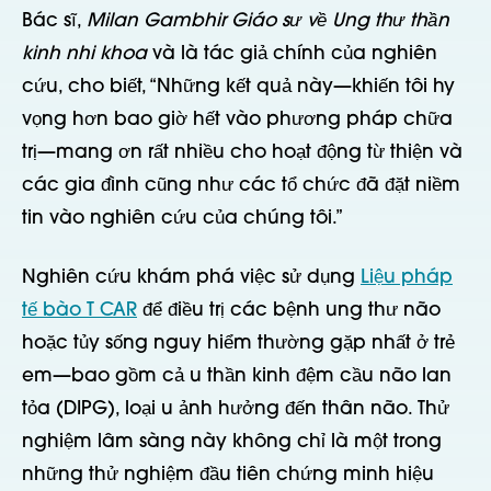
Bác sĩ,
Milan Gambhir Giáo sư về Ung thư thần
kinh nhi khoa
và là tác giả chính của nghiên
cứu, cho biết, “Những kết quả này—khiến tôi hy
vọng hơn bao giờ hết vào phương pháp chữa
trị—mang ơn rất nhiều cho hoạt động từ thiện và
các gia đình cũng như các tổ chức đã đặt niềm
tin vào nghiên cứu của chúng tôi.”
Nghiên cứu khám phá việc sử dụng
Liệu pháp
tế bào T CAR
để điều trị các bệnh ung thư não
hoặc tủy sống nguy hiểm thường gặp nhất ở trẻ
em—bao gồm cả u thần kinh đệm cầu não lan
tỏa (DIPG), loại u ảnh hưởng đến thân não. Thử
nghiệm lâm sàng này không chỉ là một trong
những thử nghiệm đầu tiên chứng minh hiệu