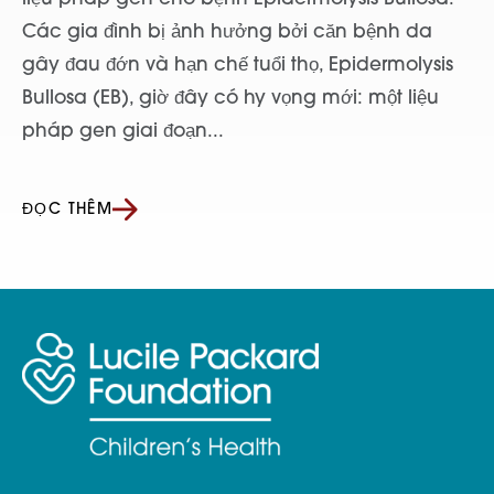
Các gia đình bị ảnh hưởng bởi căn bệnh da
gây đau đớn và hạn chế tuổi thọ, Epidermolysis
Bullosa (EB), giờ đây có hy vọng mới: một liệu
pháp gen giai đoạn...
ĐỌC THÊM