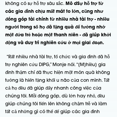
không có sự hỗ trợ sâu sắc.
Mô d
Sự hỗ trợ từ
các gia đình chịu mất mát to lớn, cũng như
đóng góp tài chính từ nhiều nhà tài trợ - nhiều
người trong số họ đã tặng quà để tưởng nhớ
một đứa trẻ hoặc một thanh niên - đã giúp khởi
động và duy trì nghiên cứu ở mọi giai đoạn.
“Rất nhiều nhà tài trợ, tổ chức và gia đình đã hỗ
trợ nghiên cứu DIPG,” Monje nói. “[M]hiều] gia
đình thậm chí đã thực hiện một món quà không
tưởng là hiến tặng khối u não của con mình. Tất
cả họ đều đã giúp đẩy nhanh công việc của
chúng tôi. Mỗi đóng góp, dù lớn hay nhỏ, đều
giúp chúng tôi tiến lên không chậm trễ và làm
tất cả những gì có thể để giúp các gia đình