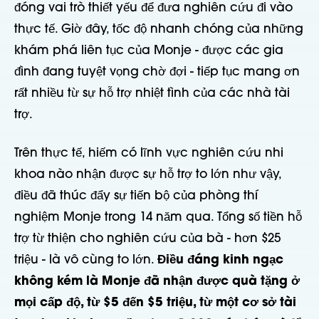
đóng vai trò thiết yếu để đưa nghiên cứu đi vào
thực tế. Giờ đây, tốc độ nhanh chóng của những
khám phá liên tục của Monje - được các gia
đình đang tuyệt vọng chờ đợi - tiếp tục mang ơn
rất nhiều từ sự hỗ trợ nhiệt tình của các nhà tài
trợ.
Trên thực tế, hiếm có lĩnh vực nghiên cứu nhi
khoa nào nhận được sự hỗ trợ to lớn như vậy,
điều đã thúc đẩy sự tiến bộ của phòng thí
nghiệm Monje trong 14 năm qua. Tổng số tiền hỗ
trợ từ thiện cho nghiên cứu của bà - hơn $25
triệu - là vô cùng to lớn.
Điều đáng kinh ngạc
không kém là Monje đã nhận được quà tặng ở
mọi cấp độ, từ $5 đến $5 triệu, từ một cơ sở tài